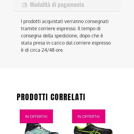
Modalità di pagamento
I prodotti acquistati verranno consegnati
tramite corriere espresso. Il tempo di
consegna della spedizione, dopo che è
stata presa in carico dal corriere espresso
è di circa 24/48 ore.
PRODOTTI CORRELATI
Questo
Questo
IN OFFERTA!
IN OFFERTA!
prodotto
prodotto
ha
ha
più
più