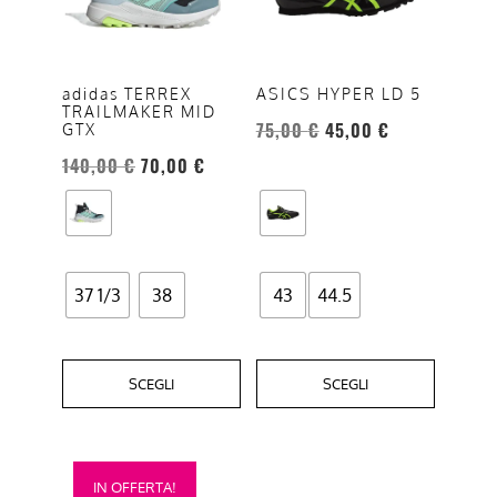
varianti.
varianti.
Le
Le
opzioni
opzioni
adidas TERREX
ASICS HYPER LD 5
TRAILMAKER MID
possono
possono
75,00
€
45,00
€
GTX
essere
essere
140,00
€
70,00
€
scelte
scelte
nella
nella
pagina
pagina
del
del
prodotto
prodotto
37 1/3
38
43
44.5
SCEGLI
SCEGLI
Questo
IN OFFERTA!
prodotto