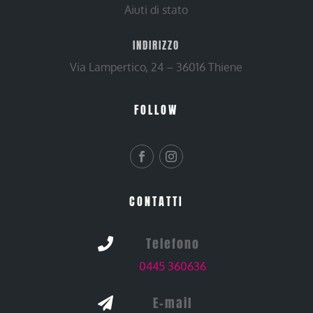
Aiuti di stato
INDIRIZZO
Via Lampertico, 24 – 36016 Thiene
FOLLOW
CONTATTI
Telefono

0445 360636
E-mail
