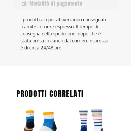
Modalità di pagamento
I prodotti acquistati verranno consegnati
tramite corriere espresso. Il tempo di
consegna della spedizione, dopo che è
stata presa in carico dal corriere espresso
è di circa 24/48 ore.
PRODOTTI CORRELATI
Questo
Questo
prodotto
prodotto
ha
ha
più
più