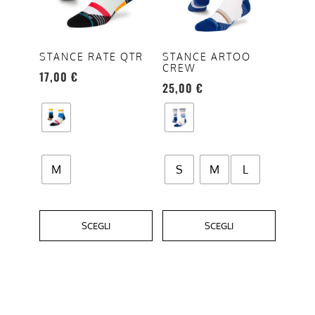
varianti.
varianti.
Le
Le
opzioni
opzioni
STANCE RATE QTR
STANCE ARTOO
CREW
possono
possono
17,00
€
25,00
€
essere
essere
scelte
scelte
nella
nella
pagina
pagina
del
del
M
S
M
L
prodotto
prodotto
SCEGLI
SCEGLI
Questo
prodotto
ha