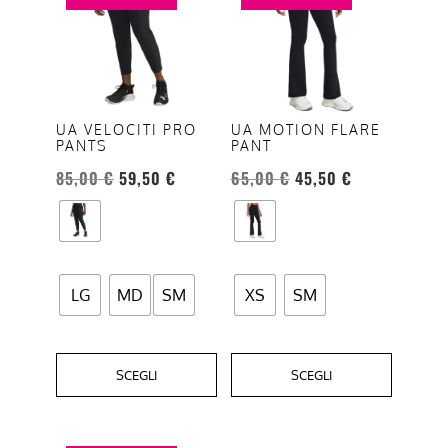
ha
ha
più
più
varianti.
varianti.
Le
Le
opzioni
opzioni
UA VELOCITI PRO
UA MOTION FLARE
PANTS
PANT
possono
possono
essere
essere
85,00
€
59,50
€
65,00
€
45,50
€
scelte
scelte
nella
nella
pagina
pagina
del
del
LG
MD
SM
XS
SM
prodotto
prodotto
SCEGLI
SCEGLI
Questo