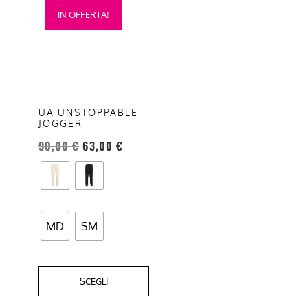
IN OFFERTA!
prodotto
ha
più
varianti.
Le
opzioni
UA UNSTOPPABLE
JOGGER
possono
essere
90,00
€
63,00
€
scelte
nella
pagina
del
MD
SM
prodotto
SCEGLI