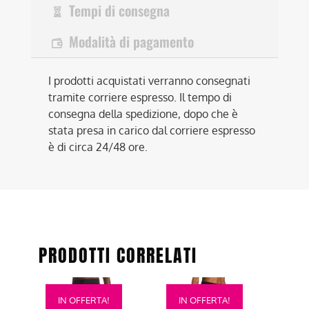
Tempi di consegna
Modalità di pagamento
I prodotti acquistati verranno consegnati
tramite corriere espresso. Il tempo di
consegna della spedizione, dopo che è
stata presa in carico dal corriere espresso
è di circa 24/48 ore.
PRODOTTI CORRELATI
Questo
Questo
IN OFFERTA!
IN OFFERTA!
prodotto
prodotto