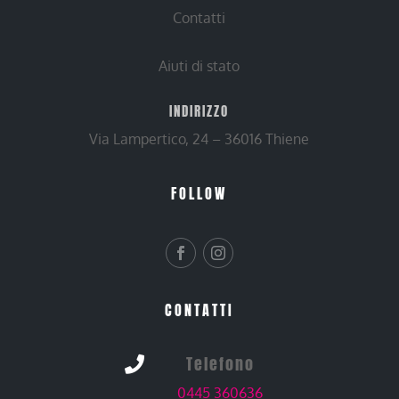
Contatti
Aiuti di stato
INDIRIZZO
Via Lampertico, 24 – 36016 Thiene
FOLLOW
CONTATTI
Telefono

0445 360636