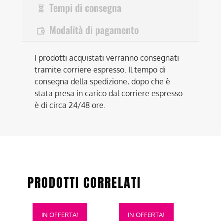
Tempi di consegna
Modalità di pagamento
I prodotti acquistati verranno consegnati
tramite corriere espresso. Il tempo di
consegna della spedizione, dopo che è
stata presa in carico dal corriere espresso
è di circa 24/48 ore.
PRODOTTI CORRELATI
Questo
Questo
IN OFFERTA!
IN OFFERTA!
prodotto
prodotto