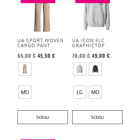
ha
ha
più
più
varianti.
varianti.
Le
Le
opzioni
opzioni
UA SPORT WOVEN
UA ICON FLC
CARGO PANT
GRAPHICTOP
possono
possono
essere
essere
65,00
€
45,50
€
70,00
€
49,00
€
scelte
scelte
nella
nella
pagina
pagina
del
del
MD
LG
MD
prodotto
prodotto
SCEGLI
SCEGLI
Questo