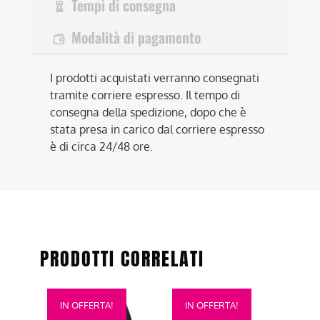
Tempi di consegna
Modalità di pagamento
I prodotti acquistati verranno consegnati
tramite corriere espresso. Il tempo di
consegna della spedizione, dopo che è
stata presa in carico dal corriere espresso
è di circa 24/48 ore.
PRODOTTI CORRELATI
Questo
Questo
IN OFFERTA!
IN OFFERTA!
prodotto
prodotto