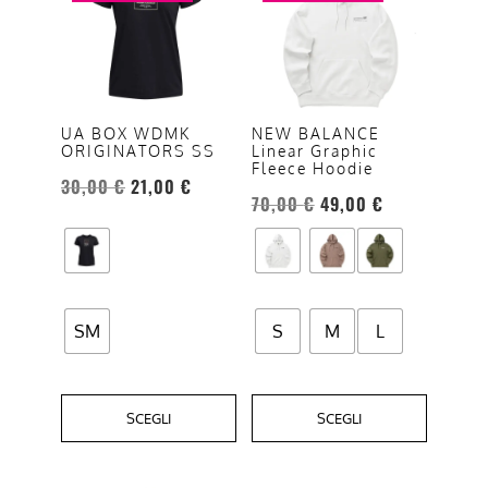
ha
ha
più
più
varianti.
varianti.
Le
Le
opzioni
opzioni
UA BOX WDMK
NEW BALANCE
ORIGINATORS SS
Linear Graphic
possono
possono
Fleece Hoodie
essere
essere
30,00
€
21,00
€
70,00
€
49,00
€
scelte
scelte
nella
nella
pagina
pagina
del
del
prodotto
prodotto
SM
S
M
L
SCEGLI
SCEGLI