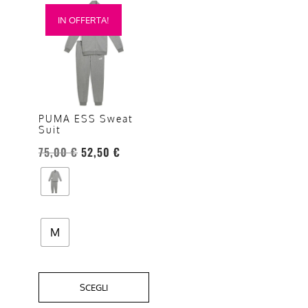
Questo
IN OFFERTA!
prodotto
ha
più
varianti.
Le
opzioni
PUMA ESS Sweat
Suit
possono
essere
75,00
€
52,50
€
scelte
nella
pagina
del
M
prodotto
SCEGLI