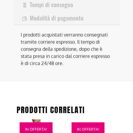
Tempi di consegna
Modalità di pagamento
I prodotti acquistati verranno consegnati
tramite corriere espresso. Il tempo di
consegna della spedizione, dopo che è
stata presa in carico dal corriere espresso
è di circa 24/48 ore.
PRODOTTI CORRELATI
Questo
Questo
IN OFFERTA!
IN OFFERTA!
prodotto
prodotto