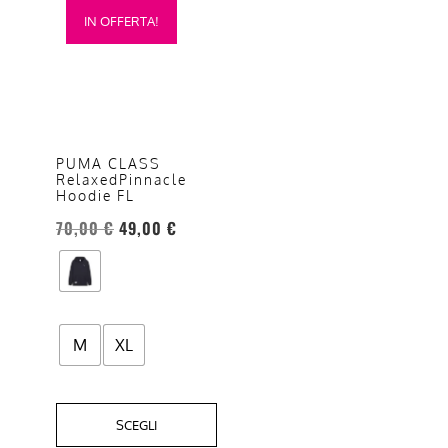
IN OFFERTA!
prodotto
ha
più
varianti.
Le
opzioni
PUMA CLASS
RelaxedPinnacle
possono
Hoodie FL
essere
70,00
€
49,00
€
scelte
nella
pagina
del
prodotto
M
XL
SCEGLI