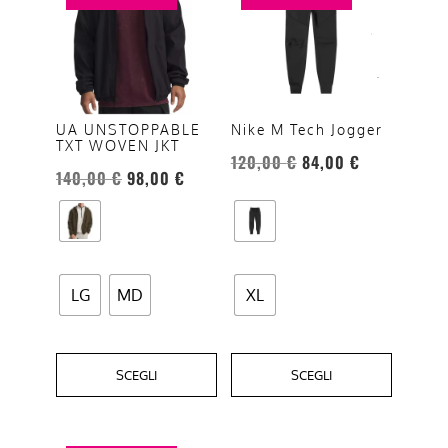
ha
ha
più
più
varianti.
varianti.
Le
Le
opzioni
opzioni
UA UNSTOPPABLE
Nike M Tech Jogger
TXT WOVEN JKT
possono
possono
120,00
€
84,00
€
essere
essere
140,00
€
98,00
€
scelte
scelte
nella
nella
pagina
pagina
del
del
LG
MD
XL
prodotto
prodotto
SCEGLI
SCEGLI
Questo