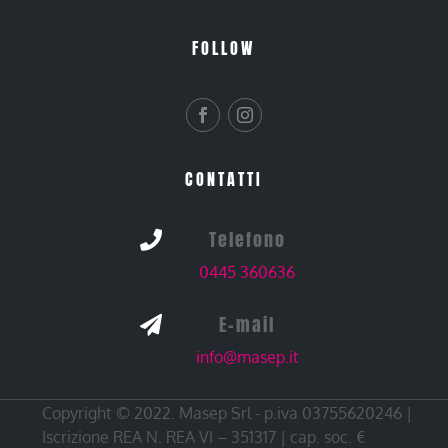
FOLLOW
CONTATTI
Telefono

0445 360636
E-mail

info@masep.it
Copyright © 2022. Masep Srl - p.iva 03755620246 |
Iscrizione REA N. REA VI – 351317 | cap. soc. €