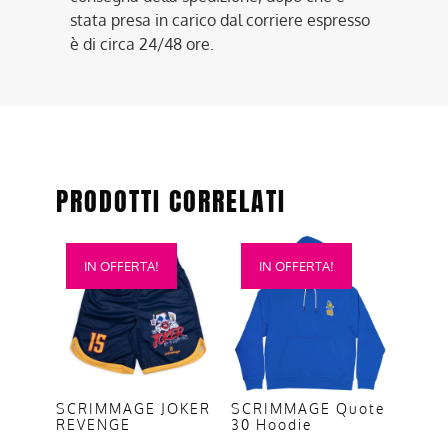
stata presa in carico dal corriere espresso
è di circa 24/48 ore.
PRODOTTI CORRELATI
Questo
Questo
IN OFFERTA!
IN OFFERTA!
prodotto
prodotto
ha
ha
più
più
varianti.
varianti.
Le
Le
opzioni
opzioni
SCRIMMAGE JOKER
SCRIMMAGE Quote
REVENGE
30 Hoodie
possono
possono