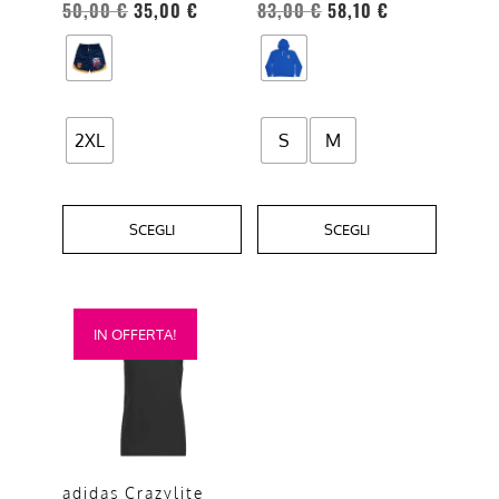
essere
essere
50,00
€
35,00
€
83,00
€
58,10
€
scelte
scelte
nella
nella
pagina
pagina
del
del
2XL
S
M
prodotto
prodotto
SCEGLI
SCEGLI
Questo
IN OFFERTA!
prodotto
ha
più
varianti.
Le
opzioni
adidas Crazylite