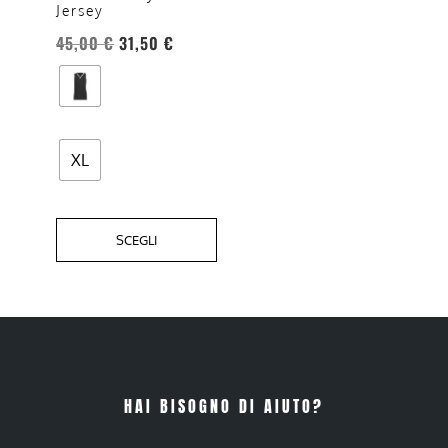
Jersey
possono
essere
45,00
€
31,50
€
scelte
nella
pagina
del
XL
prodotto
SCEGLI
HAI BISOGNO DI AIUTO?