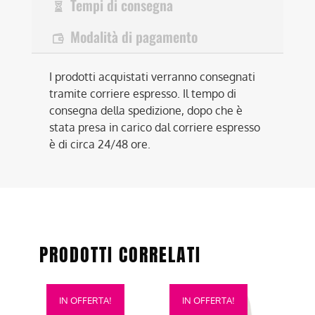
Tempi di consegna
Modalità di pagamento
I prodotti acquistati verranno consegnati
tramite corriere espresso. Il tempo di
consegna della spedizione, dopo che è
stata presa in carico dal corriere espresso
è di circa 24/48 ore.
PRODOTTI CORRELATI
Questo
Questo
IN OFFERTA!
IN OFFERTA!
prodotto
prodotto