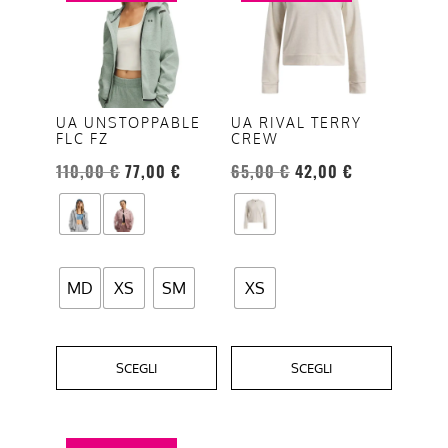
ha
ha
più
più
varianti.
varianti.
Le
Le
opzioni
opzioni
UA UNSTOPPABLE
UA RIVAL TERRY
FLC FZ
CREW
possono
possono
essere
essere
110,00
€
77,00
€
65,00
€
42,00
€
scelte
scelte
nella
nella
pagina
pagina
del
del
MD
XS
SM
XS
prodotto
prodotto
SCEGLI
SCEGLI
Questo