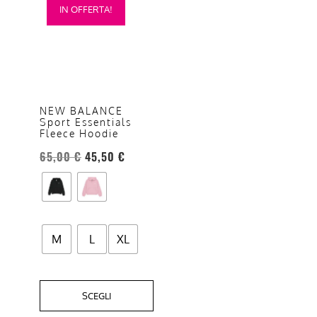
IN OFFERTA!
prodotto
ha
più
varianti.
Le
opzioni
NEW BALANCE
Sport Essentials
possono
Fleece Hoodie
essere
65,00
€
45,50
€
scelte
nella
pagina
del
prodotto
M
L
XL
SCEGLI