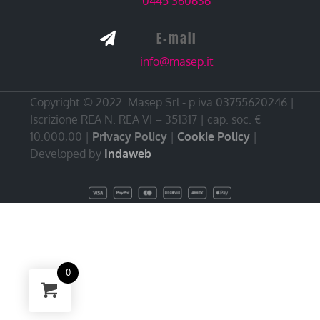
0445 360636
E-mail

info@masep.it
Copyright © 2022. Masep Srl - p.iva 03755620246 |
Iscrizione REA N. REA VI – 351317 | cap. soc. €
10.000,00 |
Privacy Policy
|
Cookie Policy
|
Developed by
Indaweb
0