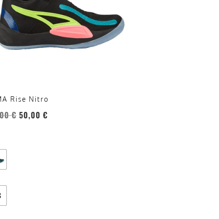
oni
sono
re
te
a
ina
A Rise Nitro
otto
,00
€
50,00
€
8