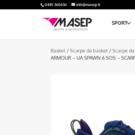
0445 360636
info@masep.it
SPORT
Basket
/
Scarpe da basket
/
Scarpe da
ARMOUR – UA SPAWN 6 SOS – SCAR