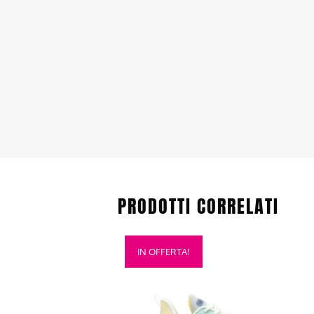
PRODOTTI CORRELATI
Questo
IN OFFERTA!
prodotto
ha
più
varianti.