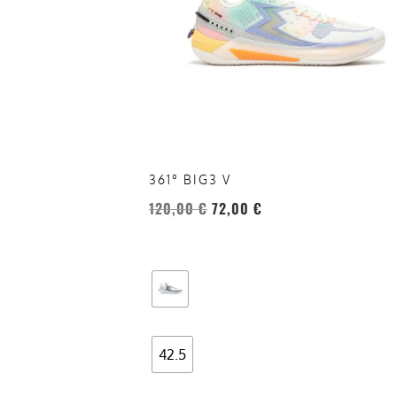
Le
opzioni
possono
essere
scelte
nella
pagina
del
361° BIG3 V
prodotto
120,00
€
72,00
€
42.5