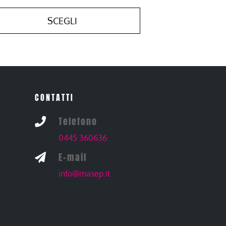
SCEGLI
CONTATTI
Telefono

0445 360636
E-mail

info@masep.it