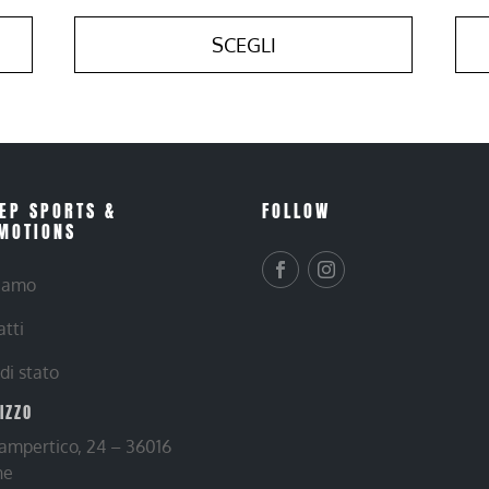
SCEGLI
EP SPORTS &
FOLLOW
MOTIONS
siamo
atti
 di stato
RIZZO
Lampertico, 24 – 36016
ne