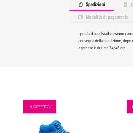
Spedizioni
T
Modalità di pagamento
I prodotti acquistati verranno cons
consegna della spedizione, dopo ch
espresso è di circa 24/48 ore.
Questo
Que
IN OFFERTA!
prodotto
prod
ha
ha
più
più
varianti.
vari