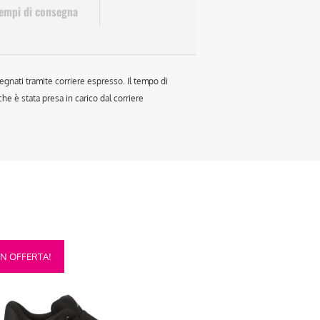
empi di consegna
egnati tramite corriere espresso. Il tempo di
e è stata presa in carico dal corriere
sto
IN OFFERTA!
otto
anti.