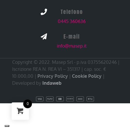
Telefono

0445 360636
E-mail

info@masep.it
Copyright © 2022. Masep Srl - p.iva 03755620246 |
Iscrizione REA N. REA VI – 351317 | cap. soc. €
10.000,00 |
Privacy Policy
|
Cookie Policy
|
Developed by
Indaweb
0