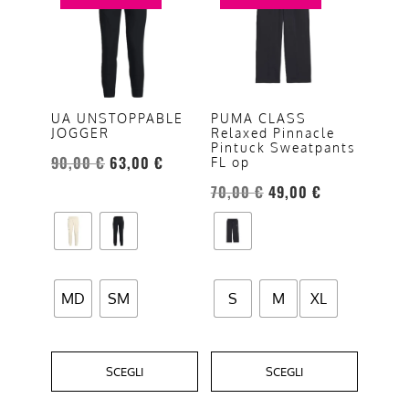
ha
ha
più
più
varianti.
varianti.
Le
Le
opzioni
opzioni
UA UNSTOPPABLE
PUMA CLASS
JOGGER
Relaxed Pinnacle
possono
possono
Pintuck Sweatpants
essere
essere
90,00
€
63,00
€
FL op
scelte
scelte
70,00
€
49,00
€
nella
nella
pagina
pagina
del
del
prodotto
prodotto
MD
SM
S
M
XL
SCEGLI
SCEGLI