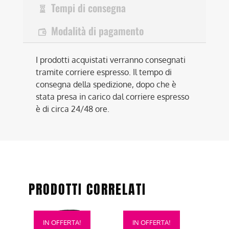
Tempi di consegna
Modalità di pagamento
I prodotti acquistati verranno consegnati
tramite corriere espresso. Il tempo di
consegna della spedizione, dopo che è
stata presa in carico dal corriere espresso
è di circa 24/48 ore.
PRODOTTI CORRELATI
Questo
Questo
IN OFFERTA!
IN OFFERTA!
prodotto
prodotto