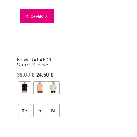
Questo
IN OFFERTA!
prodotto
ha
più
varianti.
Le
opzioni
NEW BALANCE
Short Sleeve
possono
essere
35,00
€
24,50
€
scelte
nella
pagina
del
XS
S
M
prodotto
L