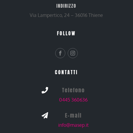
INDIRIZZO
Via Lampertico, 24 – 36016 Thiene
FOLLOW
CONTATTI
Telefono

0445 360636
E-mail

info@masep.it