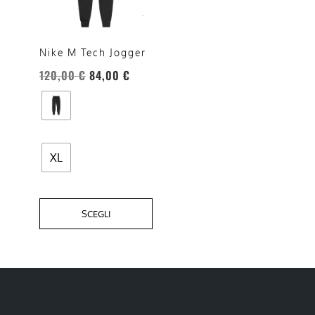
varianti.
Le
opzioni
Nike M Tech Jogger
possono
120,00
€
84,00
€
essere
scelte
nella
pagina
del
XL
prodotto
SCEGLI