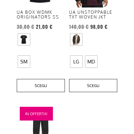
Le
Le
opzioni
opzioni
UA BOX WDMK
UA UNSTOPPABLE
ORIGINATORS SS
TXT WOVEN JKT
possono
possono
essere
essere
30,00
€
21,00
€
140,00
€
98,00
€
scelte
scelte
nella
nella
pagina
pagina
del
del
SM
LG
MD
prodotto
prodotto
SCEGLI
SCEGLI
Questo
IN OFFERTA!
prodotto
ha
più