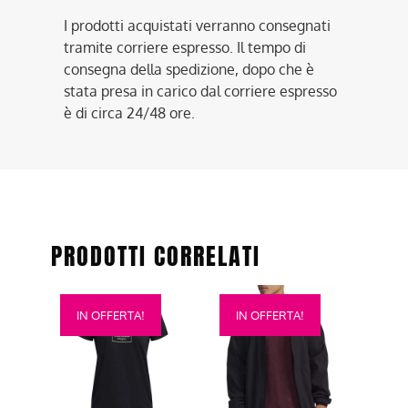
I prodotti acquistati verranno consegnati
tramite corriere espresso. Il tempo di
consegna della spedizione, dopo che è
stata presa in carico dal corriere espresso
è di circa 24/48 ore.
PRODOTTI CORRELATI
Questo
Questo
IN OFFERTA!
IN OFFERTA!
prodotto
prodotto
ha
ha
più
più
varianti.
varianti.