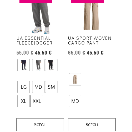
ha
ha
più
più
varianti.
varianti.
Le
Le
opzioni
opzioni
UA ESSENTIAL
UA SPORT WOVEN
FLEECEJOGGER
CARGO PANT
possono
possono
essere
essere
55,00
€
45,50
€
65,00
€
45,50
€
scelte
scelte
nella
nella
pagina
pagina
del
del
LG
MD
SM
prodotto
prodotto
XL
XXL
MD
SCEGLI
SCEGLI