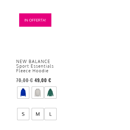
Questo
IN OFFERTA!
prodotto
ha
più
varianti.
Le
opzioni
NEW BALANCE
Sport Essentials
possono
Fleece Hoodie
essere
70,00
€
49,00
€
scelte
nella
pagina
del
prodotto
S
M
L