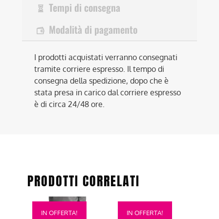
Tempi di consegna
Modalità di pagamento
I prodotti acquistati verranno consegnati
tramite corriere espresso. Il tempo di
consegna della spedizione, dopo che è
stata presa in carico dal corriere espresso
è di circa 24/48 ore.
PRODOTTI CORRELATI
Questo
Questo
IN OFFERTA!
IN OFFERTA!
prodotto
prodotto