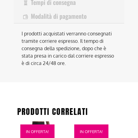
Tempi di consegna
Modalità di pagamento
I prodotti acquistati verranno consegnati
tramite corriere espresso. Il tempo di
consegna della spedizione, dopo che è
stata presa in carico dal corriere espresso
è di circa 24/48 ore.
PRODOTTI CORRELATI
Questo
Questo
IN OFFERTA!
IN OFFERTA!
prodotto
prodotto