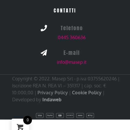
CONTATTI
Telefono

0445 360636
E-mail

info@masep.it
Copyright © 2022. Masep Srl - p.iva 03755620246 |
Iscrizione REA N. REA VI – 351317 | cap. soc. €
10.000,00 |
Privacy Policy
|
Cookie Policy
|
Developed by
Indaweb
0