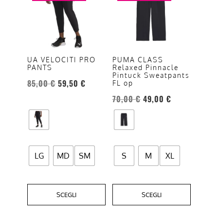
ha
ha
più
più
varianti.
varianti.
Le
Le
opzioni
opzioni
UA VELOCITI PRO
PUMA CLASS
PANTS
Relaxed Pinnacle
possono
possono
Pintuck Sweatpants
essere
essere
85,00
€
59,50
€
FL op
scelte
scelte
70,00
€
49,00
€
nella
nella
pagina
pagina
del
del
prodotto
prodotto
LG
MD
SM
S
M
XL
SCEGLI
SCEGLI