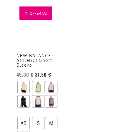
Questo
IN OFFERTA!
prodotto
ha
più
varianti.
Le
opzioni
NEW BALANCE
Athletics Short
possono
Sleeve
essere
45,00
€
31,50
€
scelte
nella
pagina
del
prodotto
XS
S
M