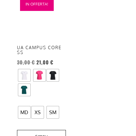
IN OFFERTA!
prodotto
ha
più
varianti.
Le
opzioni
UA CAMPUS CORE
SS
possono
essere
30,00
€
21,00
€
scelte
nella
pagina
del
prodotto
MD
XS
SM