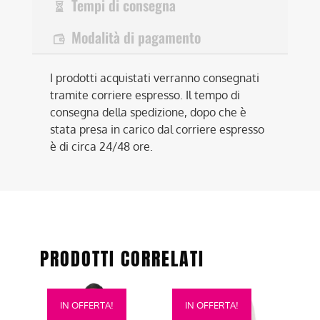
Tempi di consegna
Modalità di pagamento
I prodotti acquistati verranno consegnati
tramite corriere espresso. Il tempo di
consegna della spedizione, dopo che è
stata presa in carico dal corriere espresso
è di circa 24/48 ore.
PRODOTTI CORRELATI
Questo
Questo
IN OFFERTA!
IN OFFERTA!
prodotto
prodotto