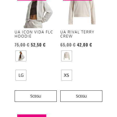
ha
ha
più
più
varianti.
varianti.
Le
Le
opzioni
opzioni
UA ICON VIDA FLC
UA RIVAL TERRY
HOODIE
CREW
possono
possono
essere
essere
75,00
€
52,50
€
65,00
€
42,00
€
scelte
scelte
nella
nella
pagina
pagina
del
del
LG
XS
prodotto
prodotto
SCEGLI
SCEGLI
Questo