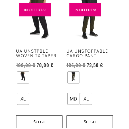
Questo
Questo
IN OFFERTA!
IN OFFERTA!
prodotto
prodotto
ha
ha
più
più
varianti.
varianti.
Le
Le
opzioni
opzioni
UA UNSTPBLE
UA UNSTOPPABLE
WOVEN TX TAPER
CARGO PANT
possono
possono
essere
essere
100,00
€
70,00
€
105,00
€
73,50
€
scelte
scelte
nella
nella
pagina
pagina
del
del
XL
MD
XL
prodotto
prodotto
SCEGLI
SCEGLI