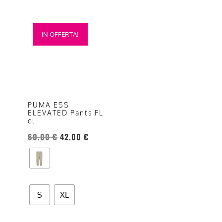
Questo
IN OFFERTA!
prodotto
ha
più
varianti.
Le
opzioni
PUMA ESS
ELEVATED Pants FL
possono
cl
essere
60,00
€
42,00
€
scelte
nella
pagina
del
prodotto
S
XL