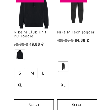
ha
ha
più
più
varianti.
varianti.
Le
Le
opzioni
opzioni
Nike M Club Knit
Nike M Tech Jogger
POHoodie
possono
possono
120,00
€
84,00
€
essere
essere
70,00
€
49,00
€
scelte
scelte
nella
nella
pagina
pagina
del
del
S
M
L
prodotto
prodotto
XL
XL
SCEGLI
SCEGLI