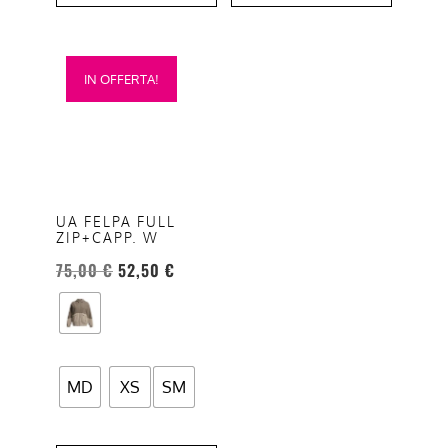
Questo
IN OFFERTA!
prodotto
ha
più
varianti.
Le
opzioni
UA FELPA FULL
ZIP+CAPP. W
possono
essere
75,00
€
52,50
€
scelte
nella
pagina
del
MD
XS
SM
prodotto