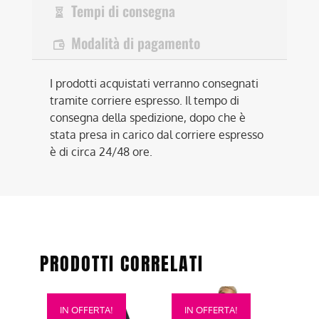
Tempi di consegna
Modalità di pagamento
I prodotti acquistati verranno consegnati
tramite corriere espresso. Il tempo di
consegna della spedizione, dopo che è
stata presa in carico dal corriere espresso
è di circa 24/48 ore.
PRODOTTI CORRELATI
Questo
Questo
IN OFFERTA!
IN OFFERTA!
prodotto
prodotto