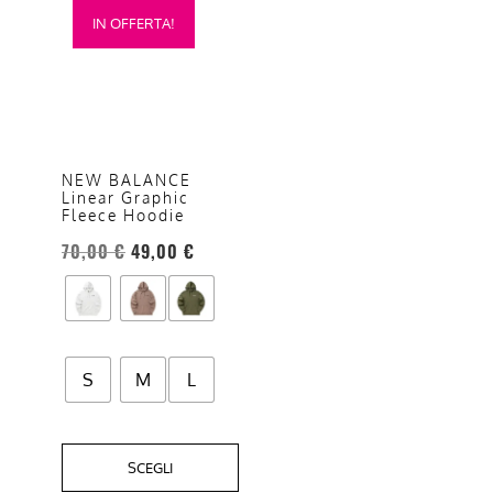
IN OFFERTA!
prodotto
ha
più
varianti.
Le
opzioni
NEW BALANCE
Linear Graphic
possono
Fleece Hoodie
essere
70,00
€
49,00
€
scelte
nella
pagina
del
prodotto
S
M
L
SCEGLI