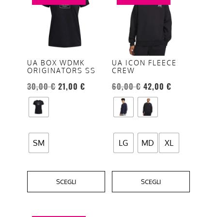
ha
ha
più
più
varianti.
varianti.
Le
Le
opzioni
opzioni
UA BOX WDMK
UA ICON FLEECE
ORIGINATORS SS
CREW
possono
possono
essere
essere
30,00
€
21,00
€
60,00
€
42,00
€
scelte
scelte
nella
nella
pagina
pagina
del
del
SM
LG
MD
XL
prodotto
prodotto
SCEGLI
SCEGLI
Questo