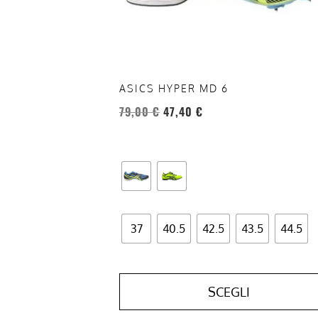
essere
scelte
nella
pagina
del
ASICS HYPER MD 6
prodotto
79,00
€
47,40
€
37
40.5
42.5
43.5
44.5
SCEGLI