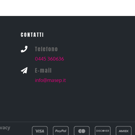
CONTATTI
Telefono

0445 360636
E-mail

info@masep.it
ivacy