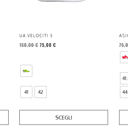
essere
esse
scelte
scel
nella
nell
pagina
pag
del
del
UA VELOCITI 3
ASI
prodotto
prod
150,00
€
75,00
€
75,
41.
41
42
44
SCEGLI