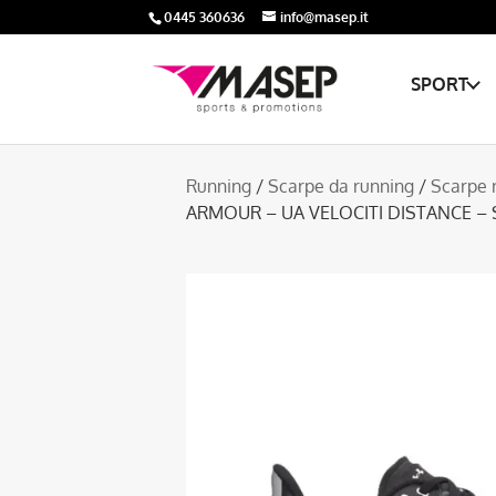
0445 360636
info@masep.it
SPORT
Running
/
Scarpe da running
/
Scarpe 
ARMOUR – UA VELOCITI DISTANCE 