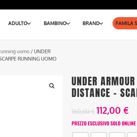
ADULTO
BAMBINO
BRAND
FAMILA 
running uomo
/ UNDER
– SCARPE RUNNING UOMO
UNDER ARMOUR 
DISTANCE – SC
112,00
€
160,00
€
PREZZO ESCLUSIVO SOLO ONLINE