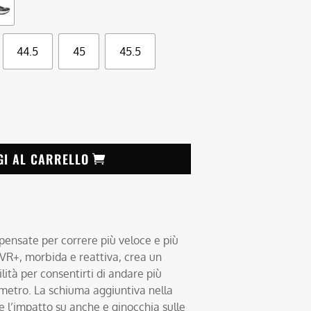
44.5
45
45.5
GI AL CARRELLO
ensate per correre più veloce e più
R+, morbida e reattiva, crea un
ilità per consentirti di andare più
metro. La schiuma aggiuntiva nella
re l’impatto su anche e ginocchia sulle