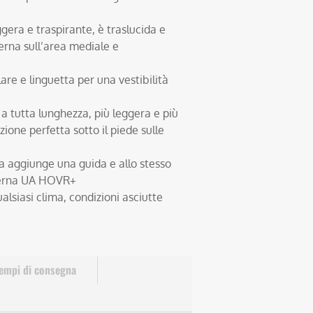
gera e traspirante, è traslucida e
erna sull’area mediale e
are e linguetta per una vestibilità
tutta lunghezza, più leggera e più
one perfetta sotto il piede sulle
ida aggiunge una guida e allo stesso
terna UA HOVR+
lsiasi clima, condizioni asciutte
empi di consegna