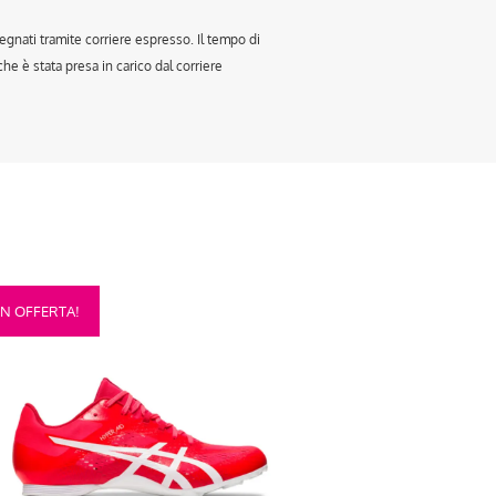
egnati tramite corriere espresso. Il tempo di
e è stata presa in carico dal corriere
sto
IN OFFERTA!
otto
anti.
oni
sono