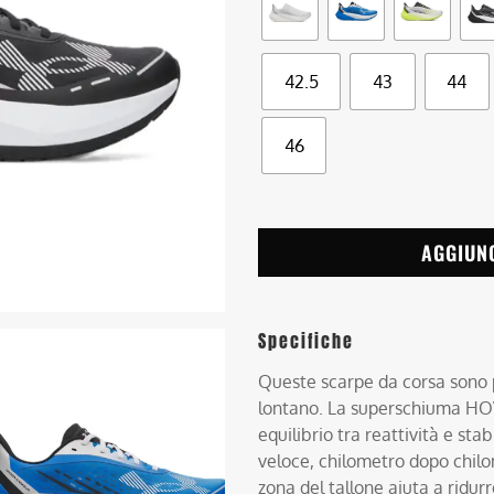
42.5
43
44
46
AGGIUN
Specifiche
Queste scarpe da corsa sono p
lontano. La superschiuma HOV
equilibrio tra reattività e stab
veloce, chilometro dopo chilo
zona del tallone aiuta a ridur