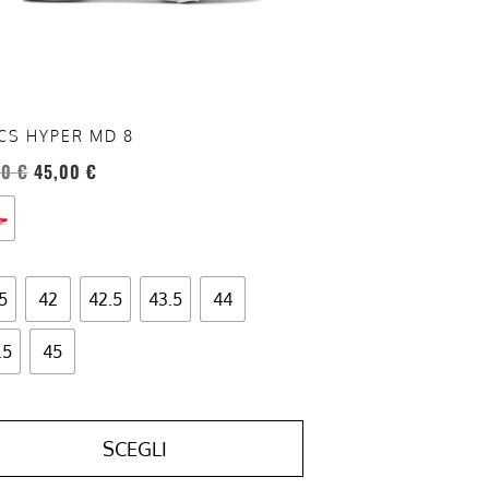
re
te
a
ina
CS HYPER MD 8
otto
00
€
45,00
€
5
42
42.5
43.5
44
.5
45
SCEGLI