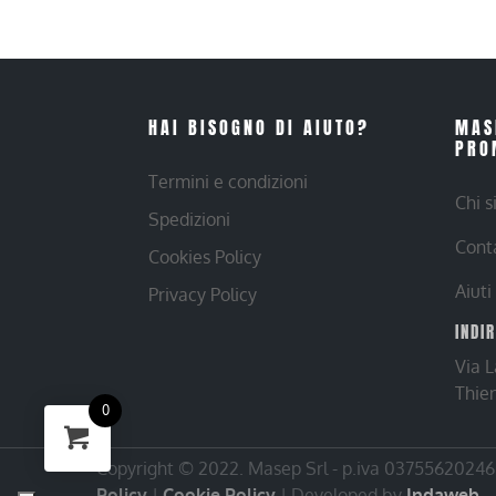
HAI BISOGNO DI AIUTO?
MAS
PRO
Termini e condizioni
Chi 
Spedizioni
Cont
Cookies Policy
Aiuti
Privacy Policy
INDI
Via 
Thie
0
Copyright © 2022. Masep Srl - p.iva 03755620246 |
Policy
|
Cookie Policy
| Developed by
Indaweb