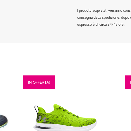
I prodotti acquistati verranno cons
consegna della spedizione, dopo ch
espresso è di circa 24/48 ore.
Questo
Que
IN OFFERTA!
prodotto
prod
ha
ha
più
più
varianti.
vari
Le
Le
opzioni
opzi
possono
pos