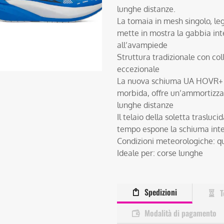
lunghe distanze.
La tomaia in mesh singolo, leg
mette in mostra la gabbia int
all’avampiede
Struttura tradizionale con coll
eccezionale
La nuova schiuma UA HOVR+ a 
morbida, offre un’ammortizzazi
lunghe distanze
Il telaio della soletta trasluc
tempo espone la schiuma in
Condizioni meteorologiche: qua
Ideale per: corse lunghe
Spedizioni
T
Modalità di pagamento