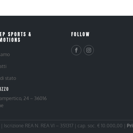
EP SPORTS &
FOLLOW
MOTIONS
siamo
atti
 di stato
RIZZO
Lampertico, 24 – 36016
ne
 Iscrizione REA N. REA VI – 351317 | cap. soc. € 10.000,00 |
Pr