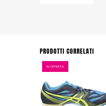
PRODOTTI CORRELATI
Questo
IN OFFERTA!
prodotto
ha
più
varianti.
Le
opzioni
possono