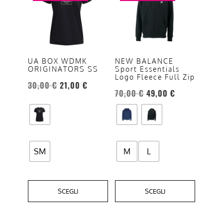
ha
ha
più
più
varianti.
varianti.
Le
Le
opzioni
opzioni
UA BOX WDMK
NEW BALANCE
ORIGINATORS SS
Sport Essentials
possono
possono
Logo Fleece Full Zip
essere
essere
30,00
€
21,00
€
70,00
€
49,00
€
scelte
scelte
nella
nella
pagina
pagina
del
del
prodotto
prodotto
SM
M
L
SCEGLI
SCEGLI