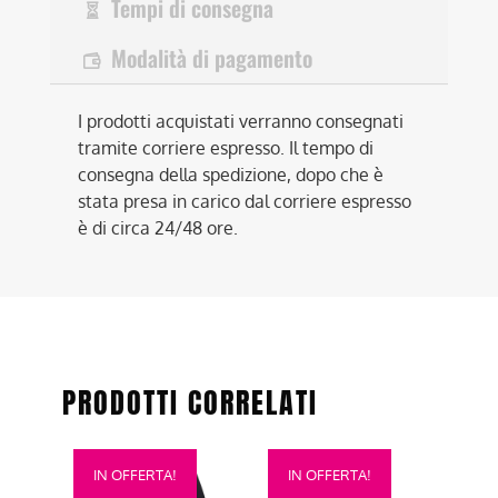
Tempi di consegna
Modalità di pagamento
I prodotti acquistati verranno consegnati
tramite corriere espresso. Il tempo di
consegna della spedizione, dopo che è
stata presa in carico dal corriere espresso
è di circa 24/48 ore.
PRODOTTI CORRELATI
Questo
Questo
IN OFFERTA!
IN OFFERTA!
prodotto
prodotto