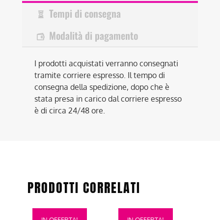
Tempi di consegna
Modalità di pagamento
I prodotti acquistati verranno consegnati
tramite corriere espresso. Il tempo di
consegna della spedizione, dopo che è
stata presa in carico dal corriere espresso
è di circa 24/48 ore.
PRODOTTI CORRELATI
Questo
Questo
IN OFFERTA!
IN OFFERTA!