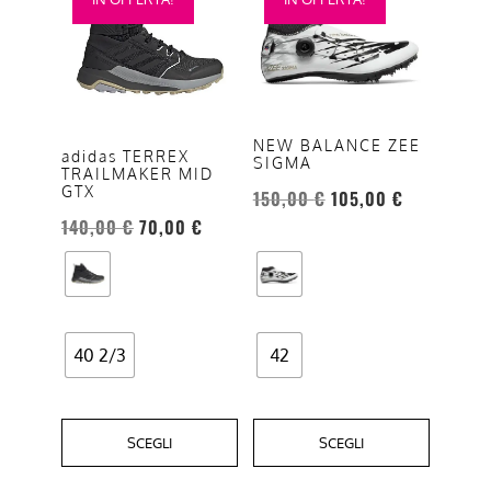
prodotto
prodotto
ha
ha
più
più
varianti.
varianti.
Le
Le
NEW BALANCE ZEE
opzioni
opzioni
adidas TERREX
SIGMA
TRAILMAKER MID
possono
possono
GTX
150,00
€
105,00
€
essere
essere
140,00
€
70,00
€
scelte
scelte
nella
nella
pagina
pagina
del
del
prodotto
prodotto
40 2/3
42
SCEGLI
SCEGLI