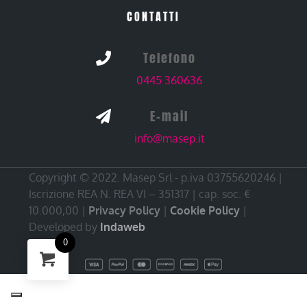
CONTATTI
Telefono

0445 360636
E-mail

info@masep.it
Copyright © 2022. Masep Srl - p.iva 03755620246 |
Iscrizione REA N. REA VI – 351317 | cap. soc. €
10.000,00 |
Privacy Policy
|
Cookie Policy
|
Developed by
Indaweb
0