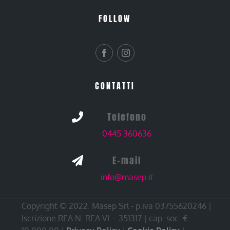
FOLLOW
CONTATTI
Telefono

0445 360636
E-mail

info@masep.it
Copyright © 2022. Masep Srl - p.iva 03755620246 |
Iscrizione REA N. REA VI – 351317 | cap. soc. €