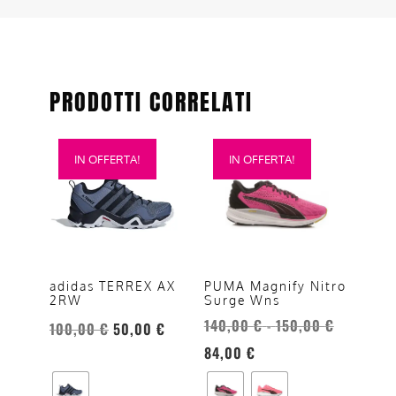
PRODOTTI CORRELATI
Questo
Questo
IN OFFERTA!
IN OFFERTA!
prodotto
prodotto
ha
ha
più
più
varianti.
varianti.
Le
Le
opzioni
opzioni
adidas TERREX AX
PUMA Magnify Nitro
2RW
Surge Wns
possono
possono
140,00
€
150,00
€
Fascia
essere
essere
-
100,00
€
50,00
€
di
scelte
scelte
84,00
€
prezzo:
nella
nella
da
pagina
pagina