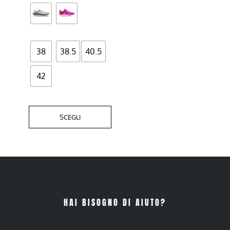
scelte
nella
pagina
del
38
38.5
40.5
prodotto
42
SCEGLI
HAI BISOGNO DI AIUTO?