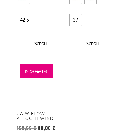
140,00 €
del
del
a
prodotto
prodotto
42.5
37
150,00 €
SCEGLI
SCEGLI
Questo
IN OFFERTA!
prodotto
ha
più
varianti.
Le
opzioni
UA W FLOW
VELOCITI WIND
possono
essere
160,00
€
80,00
€