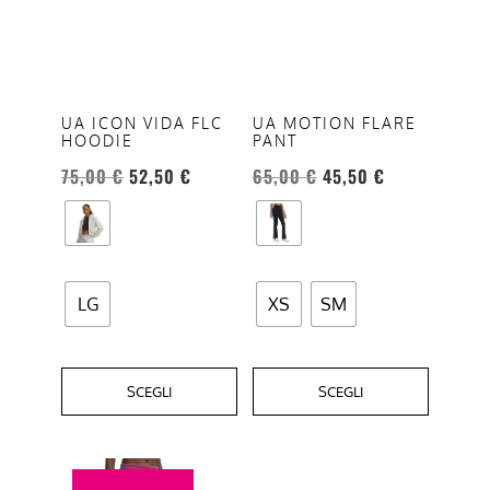
ha
ha
più
più
varianti.
varianti.
Le
Le
opzioni
opzioni
UA ICON VIDA FLC
UA MOTION FLARE
HOODIE
PANT
possono
possono
essere
essere
75,00
€
52,50
€
65,00
€
45,50
€
scelte
scelte
nella
nella
pagina
pagina
del
del
LG
XS
SM
prodotto
prodotto
SCEGLI
SCEGLI
Questo