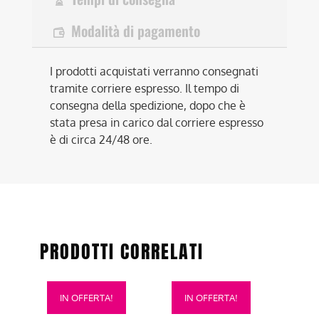
Modalità di pagamento
I prodotti acquistati verranno consegnati
tramite corriere espresso. Il tempo di
consegna della spedizione, dopo che è
stata presa in carico dal corriere espresso
è di circa 24/48 ore.
PRODOTTI CORRELATI
Questo
Questo
IN OFFERTA!
IN OFFERTA!
prodotto
prodotto