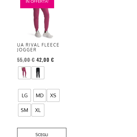
IN OFFERTA!
prodotto
ha
più
varianti.
Le
opzioni
UA RIVAL FLEECE
JOGGER
possono
essere
55,00
€
42,00
€
scelte
nella
pagina
del
LG
MD
XS
prodotto
SM
XL
SCEGLI