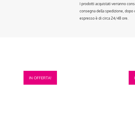
I prodotti acquistati verranno cons
consegna della spedizione, dopo ch
espresso è di circa 24/48 ore.
Questo
Que
IN OFFERTA!
prodotto
prod
ha
ha
più
più
varianti.
vari
Le
Le
opzioni
opzi
possono
pos
essere
esse