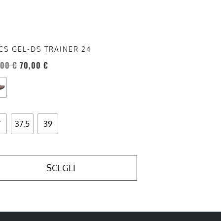
te
a
ina
CS GEL-DS TRAINER 24
otto
,00
€
70,00
€
7
37.5
39
SCEGLI