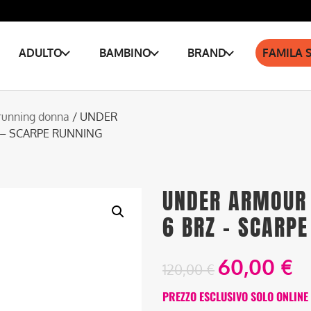
ADULTO
BAMBINO
BRAND
FAMILA 
running donna
/ UNDER
 – SCARPE RUNNING
UNDER ARMOUR 
6 BRZ – SCARP
60,00
€
120,00
€
PREZZO ESCLUSIVO SOLO ONLINE