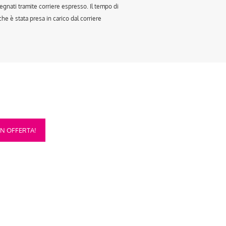
egnati tramite corriere espresso. Il tempo di
e è stata presa in carico dal corriere
sto
IN OFFERTA!
otto
anti.
oni
sono
re