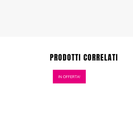
PRODOTTI CORRELATI
Questo
IN OFFERTA!
prodotto
ha
più
varianti.
Le
opzioni
possono
essere