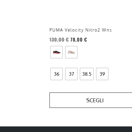
scelte
nella
pagina
del
PUMA Velocity Nitro2 Wns
prodotto
130,00
€
78,00
€
36
37
38.5
39
SCEGLI