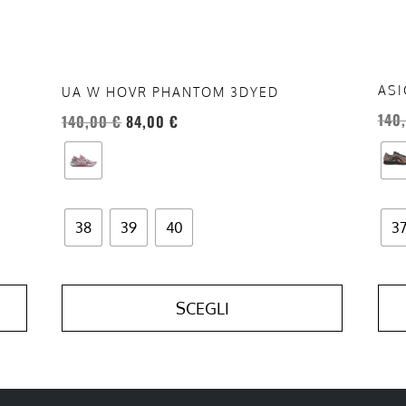
scelte
scel
nella
nell
pagina
pag
del
del
ASI
UA W HOVR PHANTOM 3DYED
prodotto
prod
140
140,00
€
84,00
€
38
39
40
3
SCEGLI