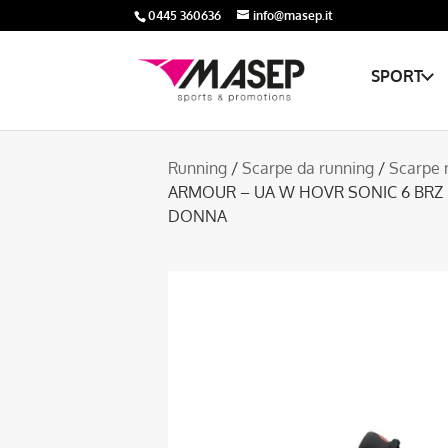
0445 360636
info@masep.it
SPORT
Running
/
Scarpe da running
/
Scarpe 
ARMOUR – UA W HOVR SONIC 6 BRZ
DONNA