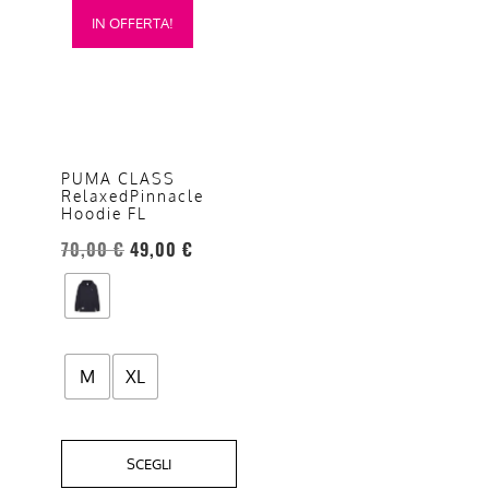
IN OFFERTA!
prodotto
ha
più
varianti.
Le
opzioni
PUMA CLASS
RelaxedPinnacle
possono
Hoodie FL
essere
70,00
€
49,00
€
scelte
nella
pagina
del
prodotto
M
XL
SCEGLI