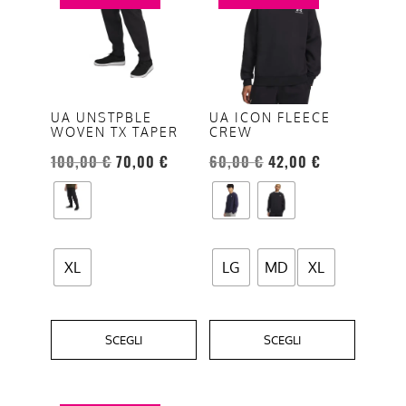
ha
ha
più
più
varianti.
varianti.
Le
Le
opzioni
opzioni
UA UNSTPBLE
UA ICON FLEECE
WOVEN TX TAPER
CREW
possono
possono
essere
essere
100,00
€
70,00
€
60,00
€
42,00
€
scelte
scelte
nella
nella
pagina
pagina
del
del
XL
LG
MD
XL
prodotto
prodotto
SCEGLI
SCEGLI
Questo