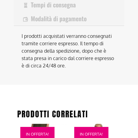
Tempi di consegna
Modalità di pagamento
I prodotti acquistati verranno consegnati
tramite corriere espresso. Il tempo di
consegna della spedizione, dopo che è
stata presa in carico dal corriere espresso
è di circa 24/48 ore.
PRODOTTI CORRELATI
Questo
Questo
IN OFFERTA!
IN OFFERTA!
prodotto
prodotto