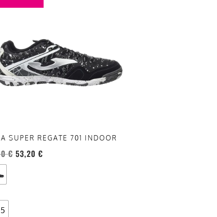
anti.
oni
sono
re
te
a
ina
A SUPER REGATE 701 INDOOR
otto
00
€
53,20
€
.5