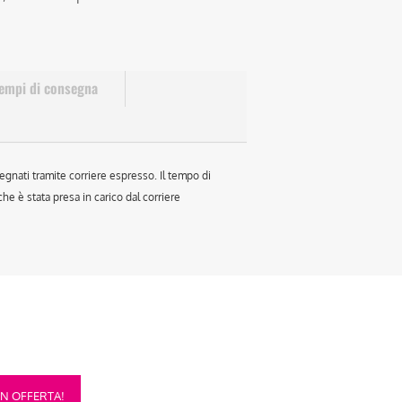
empi di consegna
egnati tramite corriere espresso. Il tempo di
e è stata presa in carico dal corriere
sto
IN OFFERTA!
otto