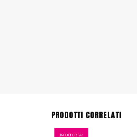
PRODOTTI CORRELATI
Questo
IN OFFERTA!
prodotto