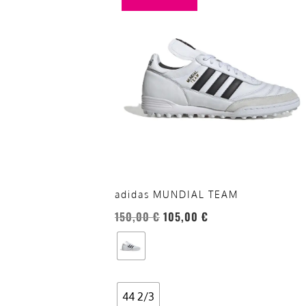
ha
più
varianti.
Le
opzioni
possono
essere
scelte
nella
pagina
del
adidas MUNDIAL TEAM
prodotto
150,00
€
105,00
€
44 2/3