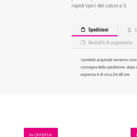
rapidi tipici del calcio a 5.
Spedizioni
T
Modalità di pagamento
I prodotti acquistati verranno cons
consegna della spedizione, dopo ch
espresso è di circa 24/48 ore.
Questo
Que
IN OFFERTA!
prodotto
prod