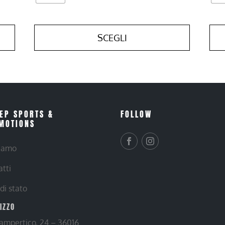
SCEGLI
EP SPORTS &
FOLLOW
MOTIONS
siamo
atti
 di stato
RIZZO
Lampertico, 24 – 36016