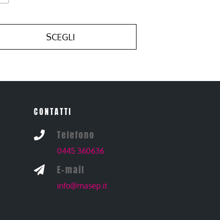
SCEGLI
CONTATTI
Telefono

0445 360636
E-mail

info@masep.it