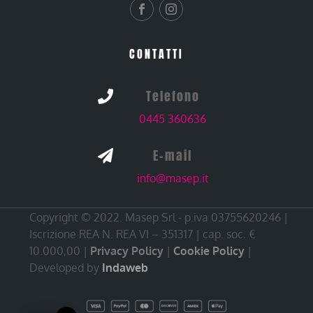
CONTATTI
Telefono

0445 360636
E-mail

info@masep.it
Copyright © 2022. Masep Srl - p.iva 03755620246 |
Iscrizione REA N. REA VI – 351317 | cap. soc. €
10.000,00 |
Privacy Policy
|
Cookie Policy
|
Developed by
Indaweb