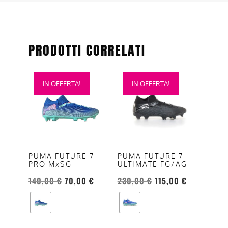
PRODOTTI CORRELATI
Questo
Questo
IN OFFERTA!
IN OFFERTA!
prodotto
prodotto
ha
ha
più
più
varianti.
varianti.
Le
Le
opzioni
opzioni
PUMA FUTURE 7
PUMA FUTURE 7
PRO MxSG
ULTIMATE FG/AG
possono
possono
essere
essere
140,00
€
70,00
€
230,00
€
115,00
€
scelte
scelte
nella
nella
pagina
pagina