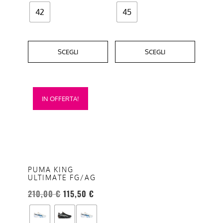
del
del
42
45
prodotto
prodotto
SCEGLI
SCEGLI
Questo
IN OFFERTA!
prodotto
ha
più
varianti.
Le
opzioni
PUMA KING
ULTIMATE FG/AG
possono
essere
210,00
€
115,50
€
scelte
nella