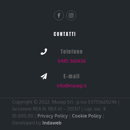
CONTATTI
Telefono

0445 360636
E-mail

info@masep.it
Copyright © 2022. Masep Srl - p.iva 03755620246 |
Iscrizione REA N. REA VI – 351317 | cap. soc. €
10.000,00 |
Privacy Policy
|
Cookie Policy
|
Developed by
Indaweb