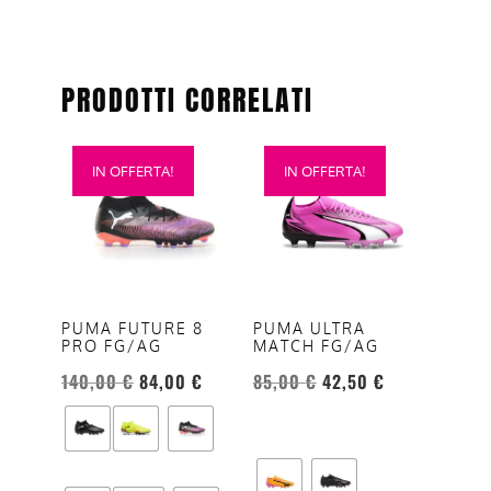
PRODOTTI CORRELATI
Questo
Questo
IN OFFERTA!
IN OFFERTA!
prodotto
prodotto
ha
ha
più
più
varianti.
varianti.
Le
Le
opzioni
opzioni
PUMA FUTURE 8
PUMA ULTRA
PRO FG/AG
MATCH FG/AG
possono
possono
essere
essere
140,00
€
84,00
€
85,00
€
42,50
€
scelte
scelte
nella
nella
pagina
pagina
del
del