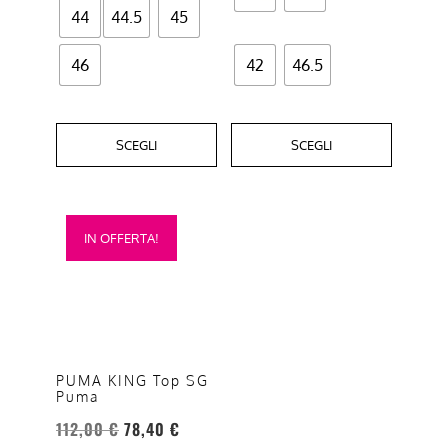
44
44.5
45
prodotto
prodotto
46
42
46.5
SCEGLI
SCEGLI
Questo
IN OFFERTA!
prodotto
ha
più
varianti.
Le
opzioni
PUMA KING Top SG
Puma
possono
essere
112,00
€
78,40
€