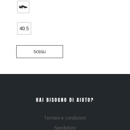
scelte
nella
pagina
del
40.5
prodotto
SCEGLI
HAI BISOGNO DI AIUTO?
Termini e condizioni
Spedizioni