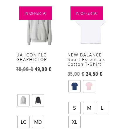
Questo
Questo
IN OFFERTA!
IN OFFERTA!
prodotto
prodotto
ha
ha
più
più
varianti.
varianti.
Le
Le
opzioni
opzioni
UA ICON FLC
NEW BALANCE
GRAPHICTOP
Sport Essentials
possono
possono
Cotton T-Shirt
essere
essere
70,00
€
49,00
€
35,00
€
24,50
€
scelte
scelte
nella
nella
pagina
pagina
del
del
prodotto
prodotto
S
M
L
LG
MD
XL