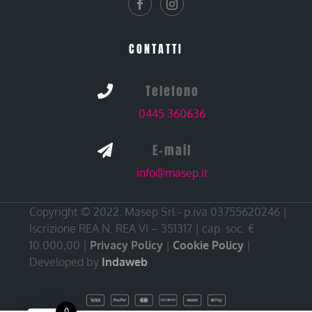
CONTATTI
Telefono

0445 360636
E-mail

info@masep.it
Copyright © 2022. Masep Srl - p.iva 03755620246 |
Iscrizione REA N. REA VI – 351317 | cap. soc. €
10.000,00 |
Privacy Policy
|
Cookie Policy
|
Developed by
Indaweb
0