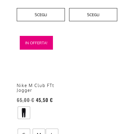
SCEGLI
SCEGLI
Questo
IN OFFERTA!
prodotto
ha
più
varianti.
Le
opzioni
Nike M Club FTt
Jogger
possono
essere
65,00
€
45,50
€
scelte
nella
pagina
del