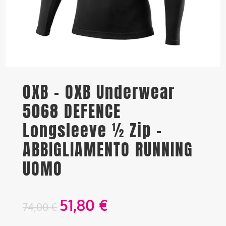
OXB – OXB Underwear
5068 DEFENCE
Longsleeve ½ Zip –
ABBIGLIAMENTO RUNNING
UOMO
51,80
€
74,00
€