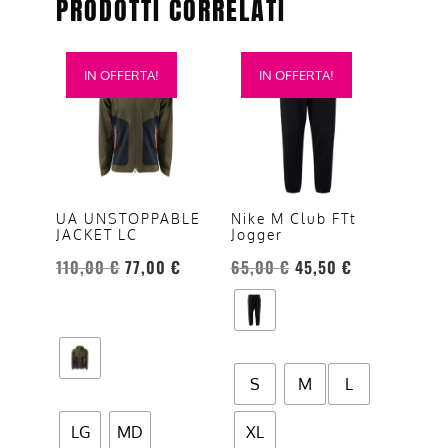
PRODOTTI CORRELATI
Questo
Questo
IN OFFERTA!
IN OFFERTA!
prodotto
prodotto
ha
ha
più
più
varianti.
varianti.
Le
Le
opzioni
opzioni
UA UNSTOPPABLE
Nike M Club FTt
JACKET LC
Jogger
possono
possono
essere
essere
110,00
€
77,00
€
65,00
€
45,50
€
scelte
scelte
nella
nella
pagina
pagina
del
del
S
M
L
prodotto
prodotto
LG
MD
XL