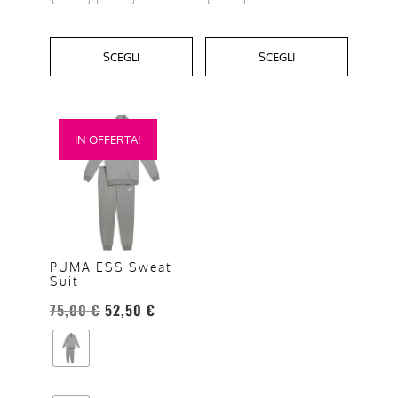
SCEGLI
SCEGLI
Questo
IN OFFERTA!
prodotto
ha
più
varianti.
Le
opzioni
PUMA ESS Sweat
Suit
possono
essere
75,00
€
52,50
€
scelte
nella
pagina