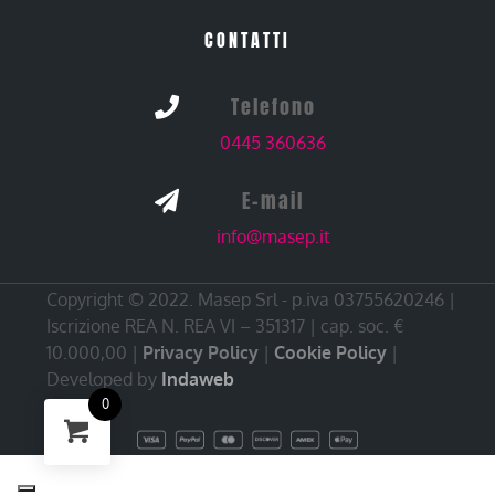
CONTATTI
Telefono

0445 360636
E-mail

info@masep.it
Copyright © 2022. Masep Srl - p.iva 03755620246 |
Iscrizione REA N. REA VI – 351317 | cap. soc. €
10.000,00 |
Privacy Policy
|
Cookie Policy
|
Developed by
Indaweb
0