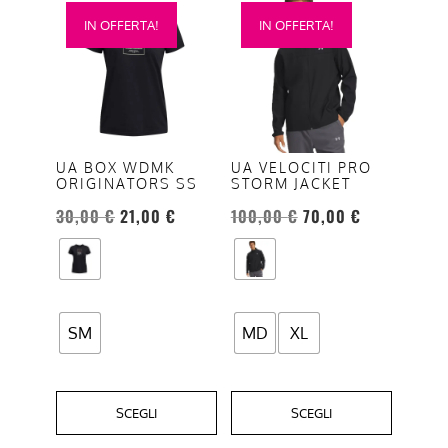
Questo
Questo
IN OFFERTA!
IN OFFERTA!
prodotto
prodotto
ha
ha
più
più
varianti.
varianti.
Le
Le
opzioni
opzioni
UA BOX WDMK
UA VELOCITI PRO
ORIGINATORS SS
STORM JACKET
possono
possono
essere
essere
30,00
€
21,00
€
100,00
€
70,00
€
scelte
scelte
nella
nella
pagina
pagina
del
del
SM
MD
XL
prodotto
prodotto
SCEGLI
SCEGLI