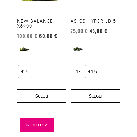
varianti.
varianti.
Le
Le
opzioni
opzioni
NEW BALANCE
ASICS HYPER LD 5
X6900
possono
possono
75,00
€
45,00
€
essere
essere
100,00
€
60,00
€
scelte
scelte
nella
nella
pagina
pagina
del
del
41.5
43
44.5
prodotto
prodotto
SCEGLI
SCEGLI
Questo
IN OFFERTA!
prodotto
ha