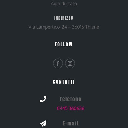
Aiuti di stato
INDIRIZZO
Via Lampertico, 24 – 36016 Thiene
FOLLOW
CONTATTI
Telefono

0445 360636
E-mail
