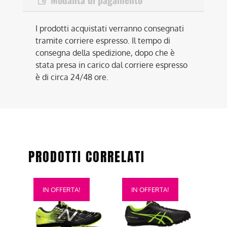
I prodotti acquistati verranno consegnati
tramite corriere espresso. Il tempo di
consegna della spedizione, dopo che è
stata presa in carico dal corriere espresso
è di circa 24/48 ore.
PRODOTTI CORRELATI
Questo
Questo
IN OFFERTA!
IN OFFERTA!
prodotto
prodotto
ha
ha
più
più