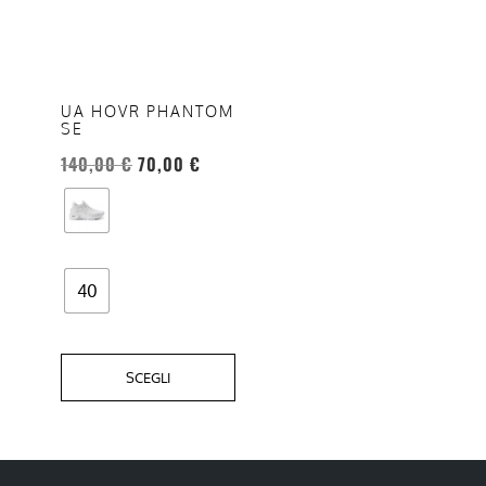
più
varianti.
Le
opzioni
UA HOVR PHANTOM
SE
possono
essere
140,00
€
70,00
€
scelte
nella
pagina
del
40
prodotto
SCEGLI