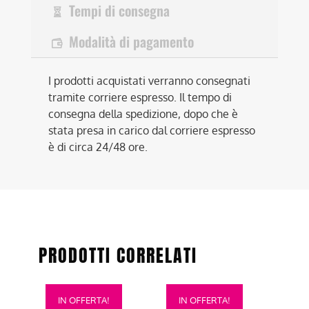
Tempi di consegna
Modalità di pagamento
I prodotti acquistati verranno consegnati
tramite corriere espresso. Il tempo di
consegna della spedizione, dopo che è
stata presa in carico dal corriere espresso
è di circa 24/48 ore.
PRODOTTI CORRELATI
Questo
Questo
IN OFFERTA!
IN OFFERTA!
prodotto
prodotto