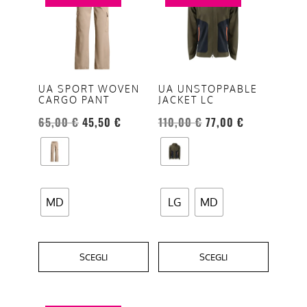
ha
ha
più
più
varianti.
varianti.
Le
Le
opzioni
opzioni
UA SPORT WOVEN
UA UNSTOPPABLE
CARGO PANT
JACKET LC
possono
possono
essere
essere
65,00
€
45,50
€
110,00
€
77,00
€
scelte
scelte
nella
nella
pagina
pagina
del
del
MD
LG
MD
prodotto
prodotto
SCEGLI
SCEGLI
Questo