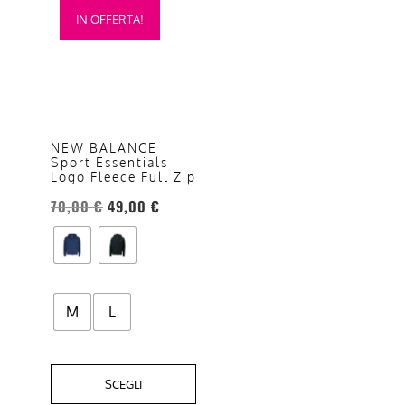
IN OFFERTA!
prodotto
ha
più
varianti.
Le
opzioni
NEW BALANCE
Sport Essentials
possono
Logo Fleece Full Zip
essere
70,00
€
49,00
€
scelte
nella
pagina
del
prodotto
M
L
SCEGLI