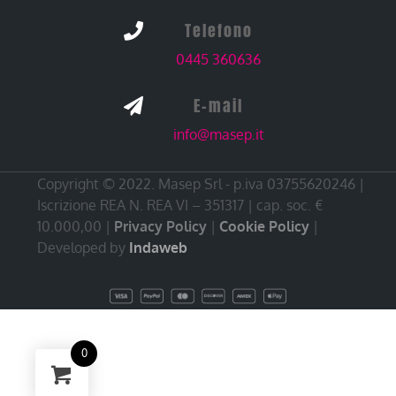
Telefono

0445 360636
E-mail

info@masep.it
Copyright © 2022. Masep Srl - p.iva 03755620246 |
Iscrizione REA N. REA VI – 351317 | cap. soc. €
10.000,00 |
Privacy Policy
|
Cookie Policy
|
Developed by
Indaweb
0