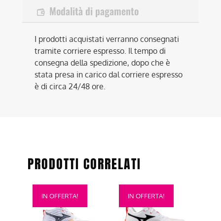
Modalità di pagamento
I prodotti acquistati verranno consegnati
tramite corriere espresso. Il tempo di
consegna della spedizione, dopo che è
stata presa in carico dal corriere espresso
è di circa 24/48 ore.
PRODOTTI CORRELATI
Questo
Questo
IN OFFERTA!
IN OFFERTA!
prodotto
prodotto
ha
ha