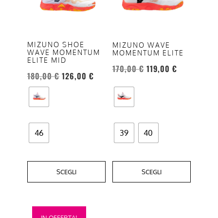
più
più
varianti.
varianti.
Le
Le
opzioni
opzioni
MIZUNO SHOE
MIZUNO WAVE
WAVE MOMENTUM
MOMENTUM ELITE
possono
possono
ELITE MID
essere
essere
170,00
€
119,00
€
180,00
€
126,00
€
scelte
scelte
nella
nella
pagina
pagina
del
del
prodotto
prodotto
46
39
40
SCEGLI
SCEGLI
Questo
IN OFFERTA!