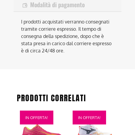
Modalità di pagamento
I prodotti acquistati verranno consegnati
tramite corriere espresso. Il tempo di
consegna della spedizione, dopo che è
stata presa in carico dal corriere espresso
è di circa 24/48 ore.
PRODOTTI CORRELATI
Questo
Questo
IN OFFERTA!
IN OFFERTA!
prodotto
prodotto
ha
ha
più
più