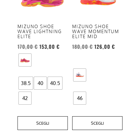
varianti.
varianti.
Le
Le
opzioni
opzioni
MIZUNO SHOE
MIZUNO SHOE
WAVE LIGHTNING
WAVE MOMENTUM
possono
possono
ELITE
ELITE MID
essere
essere
170,00
€
153,00
€
180,00
€
126,00
€
scelte
scelte
nella
nella
pagina
pagina
del
del
prodotto
prodotto
38.5
40
40.5
42
46
SCEGLI
SCEGLI