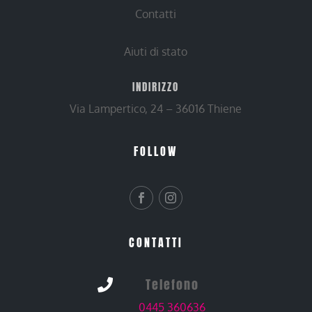
Contatti
Aiuti di stato
INDIRIZZO
Via Lampertico, 24 – 36016 Thiene
FOLLOW
CONTATTI
Telefono

0445 360636