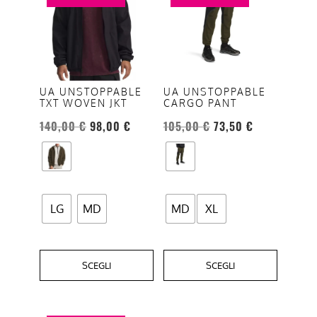
ha
ha
più
più
varianti.
varianti.
Le
Le
opzioni
opzioni
UA UNSTOPPABLE
UA UNSTOPPABLE
TXT WOVEN JKT
CARGO PANT
possono
possono
essere
essere
140,00
€
98,00
€
105,00
€
73,50
€
scelte
scelte
nella
nella
pagina
pagina
del
del
LG
MD
MD
XL
prodotto
prodotto
SCEGLI
SCEGLI
Questo