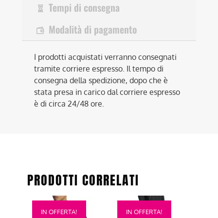
Tempi di consegna
Modalità di pagamento
I prodotti acquistati verranno consegnati
tramite corriere espresso. Il tempo di
consegna della spedizione, dopo che è
stata presa in carico dal corriere espresso
è di circa 24/48 ore.
PRODOTTI CORRELATI
Questo
Questo
IN OFFERTA!
IN OFFERTA!
prodotto
prodotto