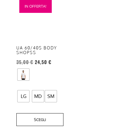
IN OFFERTA!
prodotto
ha
più
varianti.
Le
opzioni
UA 60/40S BODY
SHOPSS
possono
essere
35,00
€
24,50
€
scelte
nella
pagina
del
LG
MD
SM
prodotto
SCEGLI