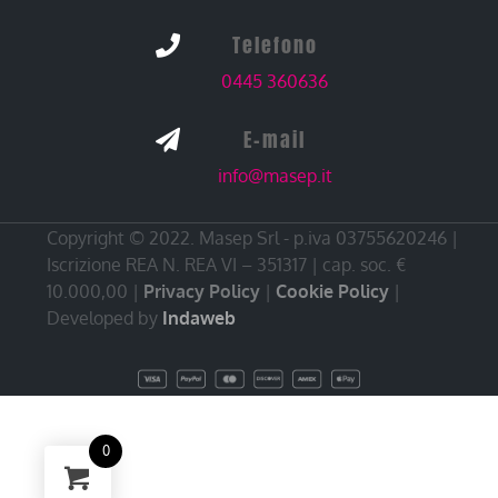
Telefono

0445 360636
E-mail

info@masep.it
Copyright © 2022. Masep Srl - p.iva 03755620246 |
Iscrizione REA N. REA VI – 351317 | cap. soc. €
10.000,00 |
Privacy Policy
|
Cookie Policy
|
Developed by
Indaweb
0