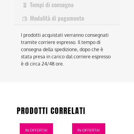
Tempi di consegna
Modalità di pagamento
I prodotti acquistati verranno consegnati
tramite corriere espresso. Il tempo di
consegna della spedizione, dopo che è
stata presa in carico dal corriere espresso
è di circa 24/48 ore.
PRODOTTI CORRELATI
Questo
Questo
IN OFFERTA!
IN OFFERTA!
prodotto
prodotto