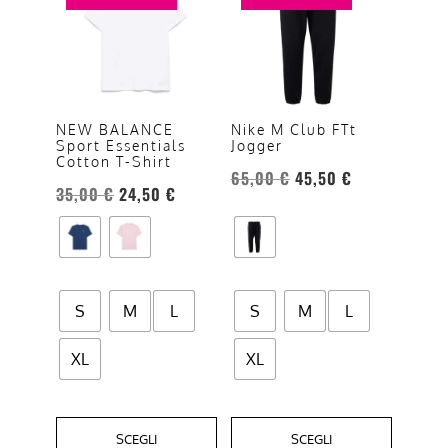
ha
ha
più
più
varianti.
varianti.
Le
Le
opzioni
opzioni
NEW BALANCE
Nike M Club FTt
Sport Essentials
Jogger
possono
possono
Cotton T-Shirt
essere
essere
65,00
€
45,50
€
35,00
€
24,50
€
scelte
scelte
nella
nella
pagina
pagina
del
del
prodotto
prodotto
S
M
L
S
M
L
XL
XL
SCEGLI
SCEGLI