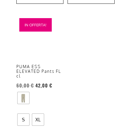
Questo
IN OFFERTA!
prodotto
ha
più
varianti.
Le
opzioni
PUMA ESS
ELEVATED Pants FL
possono
cl
essere
60,00
€
42,00
€
scelte
nella
pagina
del
prodotto
S
XL