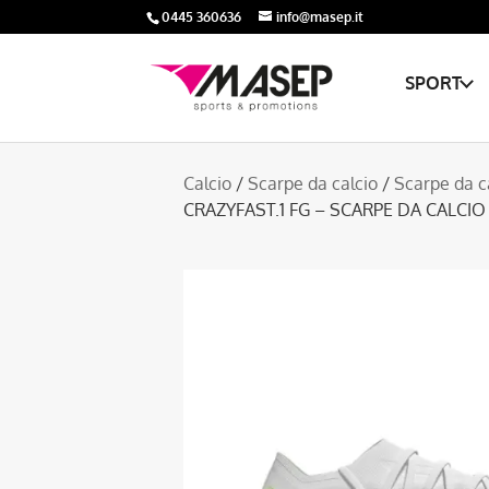
0445 360636
info@masep.it
SPORT
Calcio
/
Scarpe da calcio
/
Scarpe da c
CRAZYFAST.1 FG – SCARPE DA CALCI