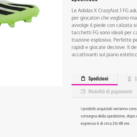
Le Adidas X Crazyfast.1 FG ad
per giocatori che vogliono ma
avvolge il piede con calzata si
tacchetti FG sono ideali per 
trazione esplosiva. Perfette p
rapidi e giocate decisive. Il
accattivanti sul piano estetico
Spedizioni
T
Modalità di pagamento
I prodotti acquistati verranno cons
consegna della spedizione, dopo ch
espresso è di circa 24/48 ore.