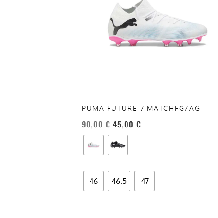
varianti.
Le
opzioni
possono
essere
scelte
nella
pagina
del
PUMA FUTURE 7 MATCHFG/AG
prodotto
90,00
€
45,00
€
46
46.5
47