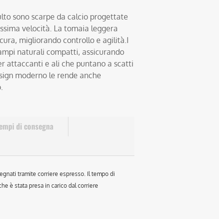
ulto sono scarpe da calcio progettate
ssima velocità. La tomaia leggera
cura, migliorando controllo e agilità.I
campi naturali compatti, assicurando
er attaccanti e ali che puntano a scatti
 design moderno le rende anche
.
empi di consegna
egnati tramite corriere espresso. Il tempo di
e è stata presa in carico dal corriere