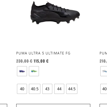
varianti.
vari
Le
Le
opzioni
opzi
possono
pos
essere
esse
scelte
scel
nella
nell
pagina
pag
del
del
PUMA ULTRA 5 ULTIMATE FG
PUM
prodotto
prod
230,00
€
115,00
€
210
40
40.5
43
44
44.5
40