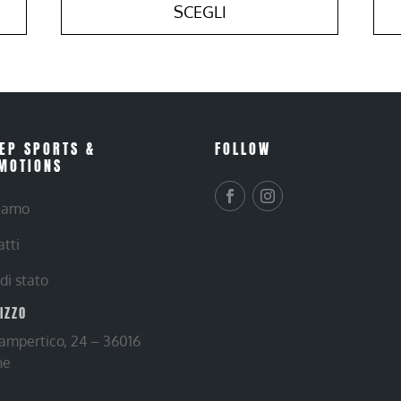
SCEGLI
EP SPORTS &
FOLLOW
MOTIONS
siamo
atti
 di stato
RIZZO
Lampertico, 24 – 36016
ne