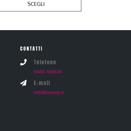
SCEGLI
CONTATTI
Telefono

0445 360636
E-mail

info@masep.it