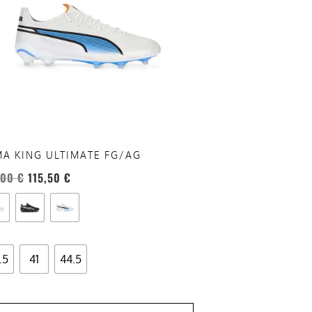
anti.
oni
sono
re
te
a
ina
A KING ULTIMATE FG/AG
otto
,00
€
115,50
€
.5
41
44.5