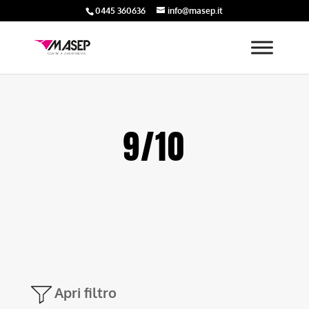
0445 360636
info@masep.it
9/10
Apri filtro