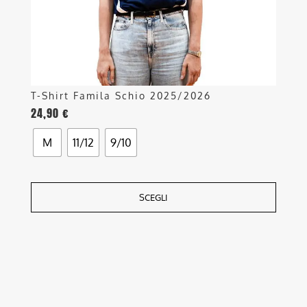
nella
pagina
del
prodotto
T-Shirt Famila Schio 2025/2026
24,90
€
M
11/12
9/10
SCEGLI