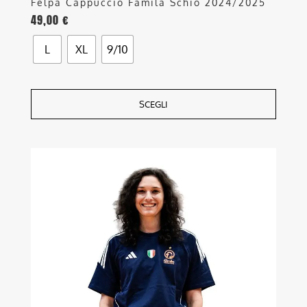
Felpa Cappuccio Famila Schio 2024/2025
49,00
€
L
XL
9/10
SCEGLI
Questo
prodotto
ha
più
varianti.
Le
opzioni
possono
essere
scelte