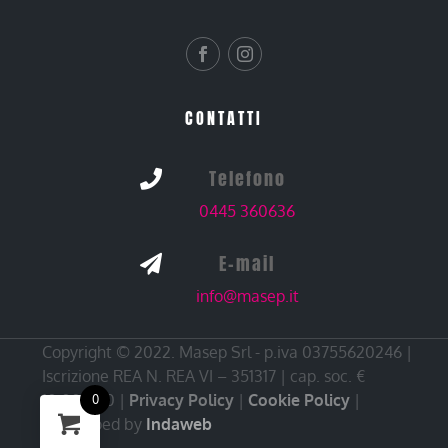
CONTATTI
Telefono

0445 360636
E-mail

info@masep.it
Copyright © 2022. Masep Srl - p.iva 03755620246 |
Iscrizione REA N. REA VI – 351317 | cap. soc. €
10.000,00 |
Privacy Policy
|
Cookie Policy
|
0
Developed by
Indaweb