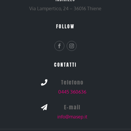
Via Lampertico, 24 – 36016 Thiene
FOLLOW
CONTATTI
Telefono

0445 360636
E-mail

info@masep.it