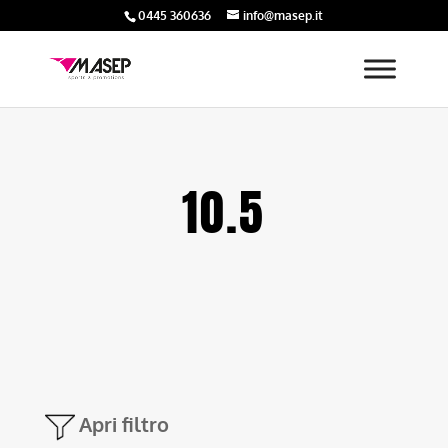
0445 360636
info@masep.it
10.5
Apri filtro