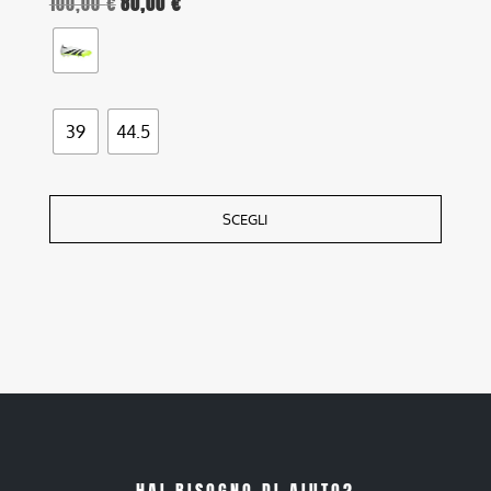
100,00
€
80,00
€
39
44.5
SCEGLI
HAI BISOGNO DI AIUTO?