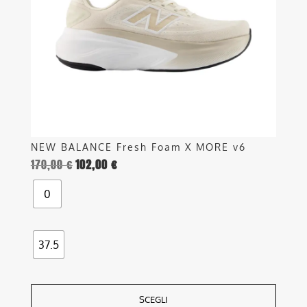
possono
essere
scelte
nella
pagina
del
prodotto
NEW BALANCE Fresh Foam X MORE v6
170,00
€
102,00
€
0
37.5
SCEGLI