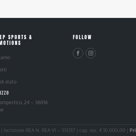
EP SPORTS &
FOLLOW
MOTIONS
siamo
atti
 di stato
RIZZO
Lampertico, 24 – 36016
ne
 Iscrizione REA N. REA VI – 351317 | cap. soc. € 10.000,00 |
Pr