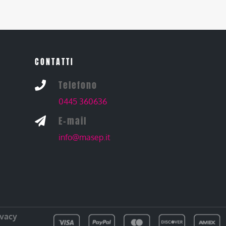
CONTATTI
Telefono

0445 360636
E-mail

info@masep.it
ivacy