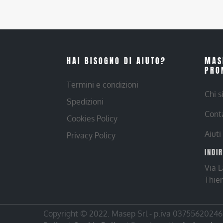
HAI BISOGNO DI AIUTO?
MAS
PRO
Termini e condizioni
Chi 
Spedizioni
Cont
Cookies Policy
Aiuti
Privacy Policy
INDI
Via 
Thie
Copyright © 2022. Masep Srl - p.iva 03755620246 |