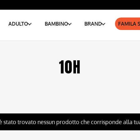
ADULTO
BAMBINO
BRAND
FAMILA 
10H
è stato trovato nessun prodotto che corrisponde alla tu