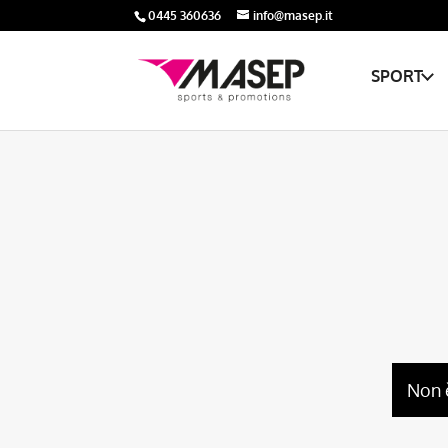
0445 360636
info@masep.it
SPORT
Non 