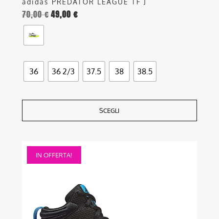
adidas PREDATOR LEAGUE TF J
70,00
€
49,00
€
36
36 2/3
37.5
38
38.5
SCEGLI
Questo
IN OFFERTA!
prodotto
ha
più
varianti.
Le
opzioni