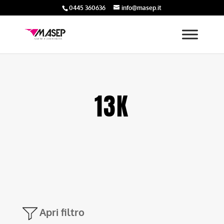
0445 360636
info@masep.it
13K
Apri filtro