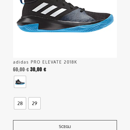
possono
essere
scelte
nella
pagina
del
prodotto
adidas PRO ELEVATE 2018K
60,00
€
30,00
€
28
29
SCEGLI