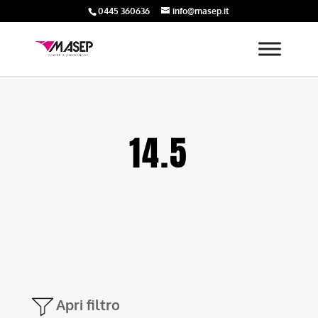
0445 360636
info@masep.it
14.5
Apri filtro