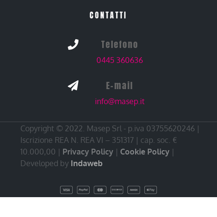
CONTATTI
Telefono

0445 360636
E-mail

info@masep.it
Copyright © 2022. Masep Srl - p.iva 03755620246 |
Iscrizione REA N. REA VI – 351317 | cap. soc. €
10.000,00 |
Privacy Policy
|
Cookie Policy
|
Developed by
Indaweb