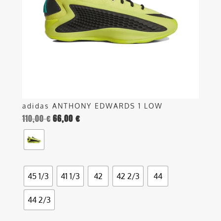
possono
essere
scelte
nella
pagina
del
prodotto
adidas ANTHONY EDWARDS 1 LOW
110,00
€
66,00
€
45 1/3
41 1/3
42
42 2/3
44
44 2/3