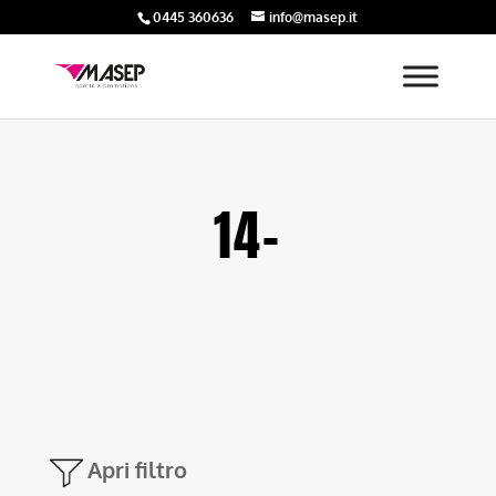
0445 360636
info@masep.it
14-
Apri filtro