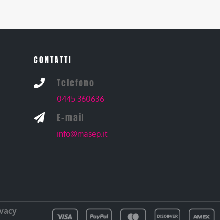
CONTATTI
Telefono

0445 360636
E-mail

info@masep.it
ivacy