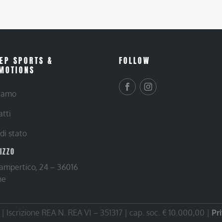
EP SPORTS &
FOLLOW
MOTIONS
siamo
atti
 di stato
RIZZO
Lampertico, 24 – 36016
ne
 Iscrizione REA N. REA VI – 351317 | cap. soc. € 10.000,00 |
Pr