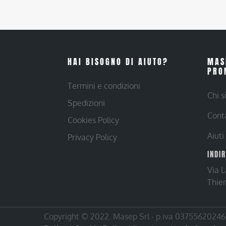
HAI BISOGNO DI AIUTO?
MAS
PRO
Termini e condizioni
Chi 
Spedizioni
Cont
Cookies Policy
Aiuti
Privacy Policy
INDI
Via 
Thie
Copyright © 2022. Masep Srl - p.iva 03755620246 |