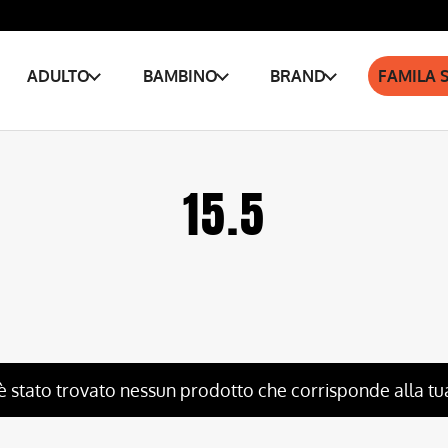
ADULTO
BAMBINO
BRAND
FAMILA 
15.5
è stato trovato nessun prodotto che corrisponde alla tu