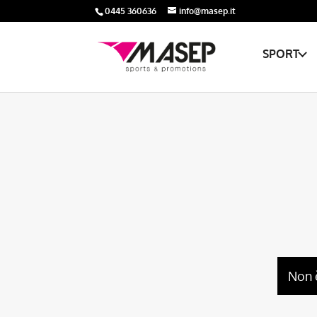
0445 360636
info@masep.it
SPORT
Non 