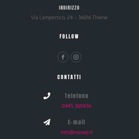
INDIRIZZO
Via Lampertico, 24 – 36016 Thiene
FOLLOW
CONTATTI
Telefono

0445 360636
E-mail

info@masep.it