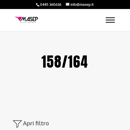
0445 360636
info@masep.it
158/164
Apri filtro