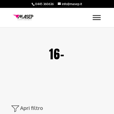
0445 360636
info@masep.it
16-
Apri filtro