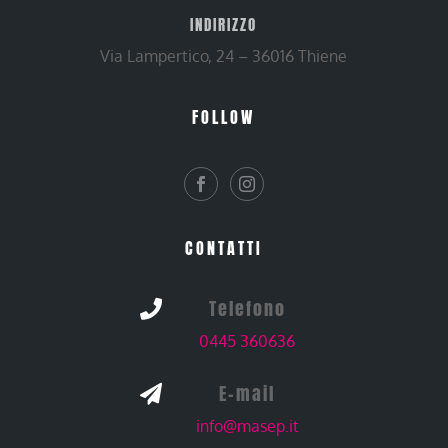
INDIRIZZO
Via Lampertico, 24 – 36016 Thiene
FOLLOW
CONTATTI
Telefono

0445 360636
E-mail

info@masep.it