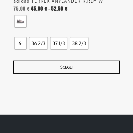
adidas TERREX ANYLANDER R.RDY W
75,00
€
45,00
€
52,50
€
Fascia
-
di
prezzo:
da
45,00 €
6-
36 2/3
37 1/3
38 2/3
a
52,50 €
SCEGLI