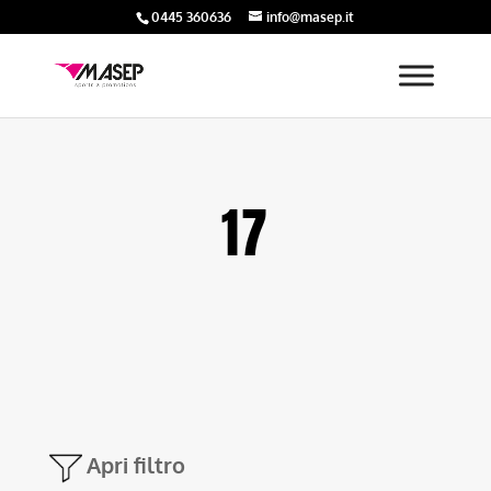
0445 360636
info@masep.it
17
Apri filtro