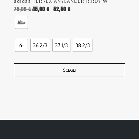
adidas TERREX ANYLANDER R.RDY W
75,00
€
45,00
€
52,50
€
Fascia
-
di
prezzo:
da
45,00 €
6-
36 2/3
37 1/3
38 2/3
a
52,50 €
SCEGLI