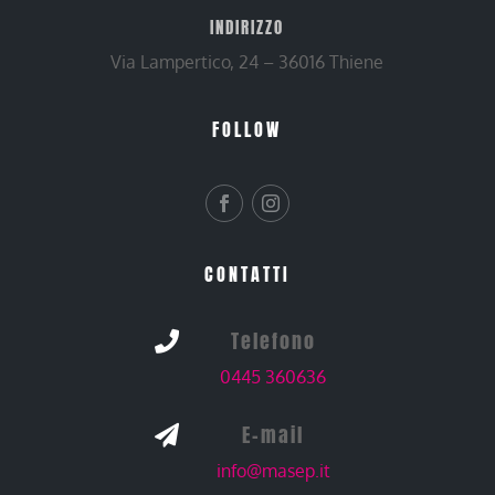
INDIRIZZO
Via Lampertico, 24 – 36016 Thiene
FOLLOW
CONTATTI
Telefono

0445 360636
E-mail

info@masep.it