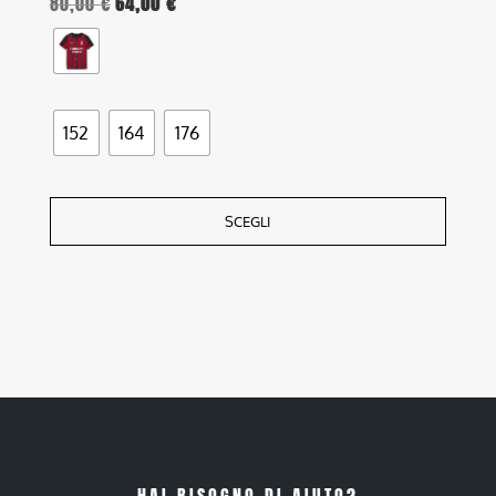
80,00
€
64,00
€
152
164
176
SCEGLI
HAI BISOGNO DI AIUTO?