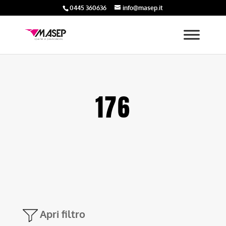
0445 360636
info@masep.it
176
Apri filtro