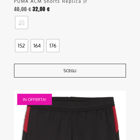
PUMA ACM Shorts Replica Jr
40,00
€
32,00
€
152
164
176
SCEGLI
Questo
IN OFFERTA!
prodotto
ha
più
varianti.
Le
opzioni