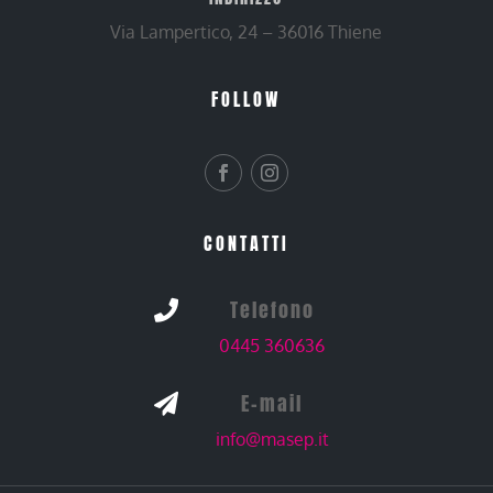
Via Lampertico, 24 – 36016 Thiene
FOLLOW
CONTATTI
Telefono

0445 360636
E-mail

info@masep.it