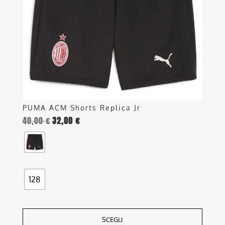
possono
essere
scelte
nella
pagina
del
prodotto
PUMA ACM Shorts Replica Jr
40,00
€
32,00
€
128
SCEGLI