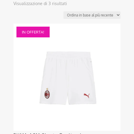
Ordina
Visualizzazione di 3 risultati
in
base
al
Questo
più
IN OFFERTA!
prodotto
recente
ha
più
varianti.
Le
opzioni
possono
essere
scelte
nella
pagina
del
prodotto